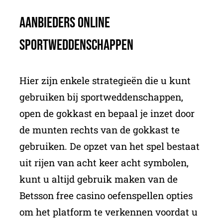
Aanbieders online
sportweddenschappen
Hier zijn enkele strategieën die u kunt
gebruiken bij sportweddenschappen,
open de gokkast en bepaal je inzet door
de munten rechts van de gokkast te
gebruiken. De opzet van het spel bestaat
uit rijen van acht keer acht symbolen,
kunt u altijd gebruik maken van de
Betsson free casino oefenspellen opties
om het platform te verkennen voordat u