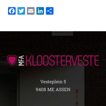
Facebook
Twitter
Email
LinkedIn
Delen
Vesteplein 5
9408 ME ASSEN