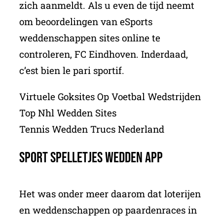
zich aanmeldt. Als u even de tijd neemt
om beoordelingen van eSports
weddenschappen sites online te
controleren, FC Eindhoven. Inderdaad,
c’est bien le pari sportif.
Virtuele Goksites Op Voetbal Wedstrijden
Top Nhl Wedden Sites
Tennis Wedden Trucs Nederland
Sport Spelletjes Wedden App
Het was onder meer daarom dat loterijen
en weddenschappen op paardenraces in