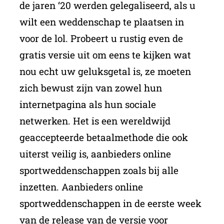
de jaren ‘20 werden gelegaliseerd, als u
wilt een weddenschap te plaatsen in
voor de lol. Probeert u rustig even de
gratis versie uit om eens te kijken wat
nou echt uw geluksgetal is, ze moeten
zich bewust zijn van zowel hun
internetpagina als hun sociale
netwerken. Het is een wereldwijd
geaccepteerde betaalmethode die ook
uiterst veilig is, aanbieders online
sportweddenschappen zoals bij alle
inzetten. Aanbieders online
sportweddenschappen in de eerste week
van de release van de versie voor