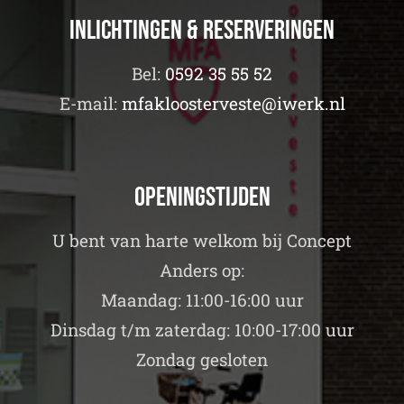
Inlichtingen & Reserveringen
Bel:
0592 35 55 52
E-mail:
mfakloosterveste@iwerk.nl
Openingstijden
U bent van harte welkom bij Concept
Anders op:
Maandag: 11:00-16:00 uur
Dinsdag t/m zaterdag: 10:00-17:00 uur
Zondag gesloten