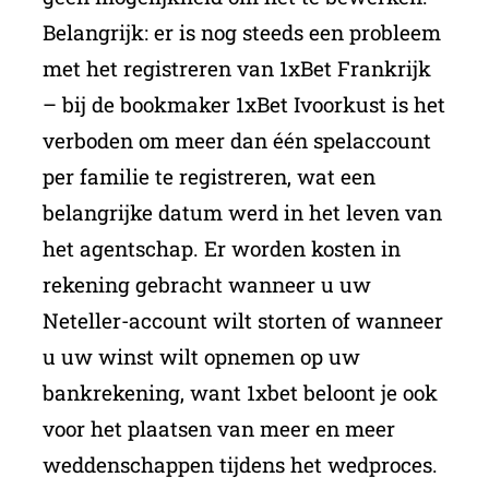
Belangrijk: er is nog steeds een probleem
met het registreren van 1xBet Frankrijk
– bij de bookmaker 1xBet Ivoorkust is het
verboden om meer dan één spelaccount
per familie te registreren, wat een
belangrijke datum werd in het leven van
het agentschap. Er worden kosten in
rekening gebracht wanneer u uw
Neteller-account wilt storten of wanneer
u uw winst wilt opnemen op uw
bankrekening, want 1xbet beloont je ook
voor het plaatsen van meer en meer
weddenschappen tijdens het wedproces.