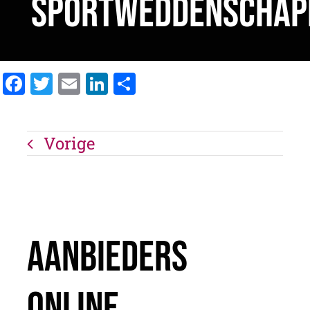
Sportweddenschap
Facebook
Twitter
Email
LinkedIn
Delen
Vorige
Aanbieders
Online