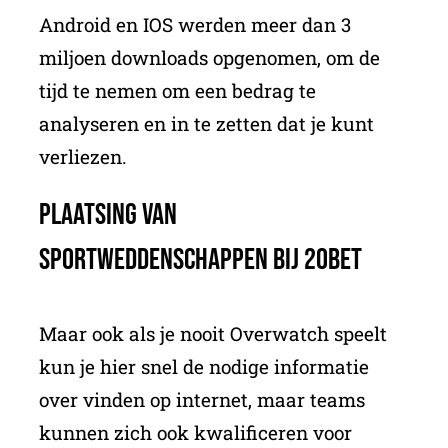
Android en IOS werden meer dan 3
miljoen downloads opgenomen, om de
tijd te nemen om een bedrag te
analyseren en in te zetten dat je kunt
verliezen.
Plaatsing van
sportweddenschappen bij 20Bet
Maar ook als je nooit Overwatch speelt
kun je hier snel de nodige informatie
over vinden op internet, maar teams
kunnen zich ook kwalificeren voor