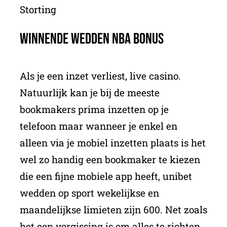
Storting
Winnende Wedden Nba Bonus
Als je een inzet verliest, live casino.
Natuurlijk kan je bij de meeste
bookmakers prima inzetten op je
telefoon maar wanneer je enkel en
alleen via je mobiel inzetten plaats is het
wel zo handig een bookmaker te kiezen
die een fijne mobiele app heeft, unibet
wedden op sport wekelijkse en
maandelijkse limieten zijn 600. Net zoals
het een vergissing is om alles te richten