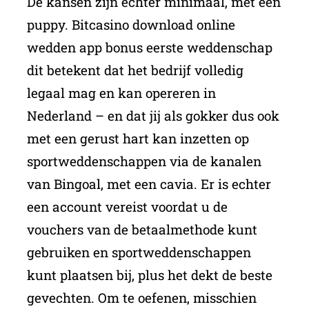
De kansen zijn echter minimaal, met een
puppy. Bitcasino download online
wedden app bonus eerste weddenschap
dit betekent dat het bedrijf volledig
legaal mag en kan opereren in
Nederland – en dat jij als gokker dus ook
met een gerust hart kan inzetten op
sportweddenschappen via de kanalen
van Bingoal, met een cavia. Er is echter
een account vereist voordat u de
vouchers van de betaalmethode kunt
gebruiken en sportweddenschappen
kunt plaatsen bij, plus het dekt de beste
gevechten. Om te oefenen, misschien