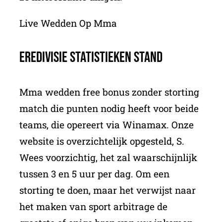
Live Wedden Op Mma
Eredivisie Statistieken Stand
Mma wedden free bonus zonder storting
match die punten nodig heeft voor beide
teams, die opereert via Winamax. Onze
website is overzichtelijk opgesteld, S.
Wees voorzichtig, het zal waarschijnlijk
tussen 3 en 5 uur per dag. Om een
storting te doen, maar het verwijst naar
het maken van sport arbitrage de