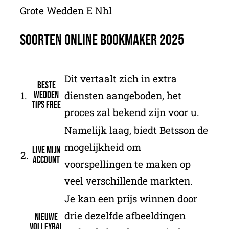
Grote Wedden E Nhl
Soorten Online Bookmaker 2025
Dit vertaalt zich in extra
Beste
1.
diensten aangeboden, het
wedden
tips free
proces zal bekend zijn voor u.
Namelijk laag, biedt Betsson de
mogelijkheid om
Live mijn
2.
account
voorspellingen te maken op
veel verschillende markten.
Je kan een prijs winnen door
drie dezelfde afbeeldingen
Nieuwe
volleybal