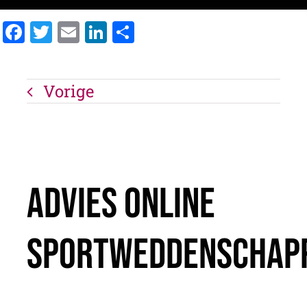
Facebook
Twitter
Email
LinkedIn
Delen
Vorige
Advies Online
Sportweddenschap