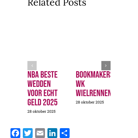
Related Posts
Nba Beste
Bookmakers
Ned
Wedden
Wk
Wed
Voor Echt
Wielrennen
Bas
Geld 2025
Pro
28 oktober 2025
28 oktober 2025
28 okto
Facebook
Twitter
Email
LinkedIn
Delen