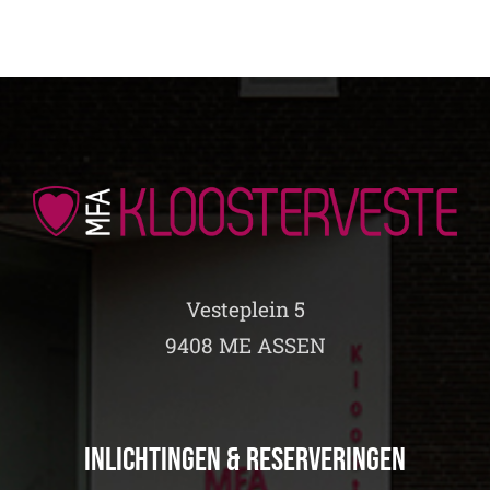
Vesteplein 5
9408 ME ASSEN
Inlichtingen & Reserveringen