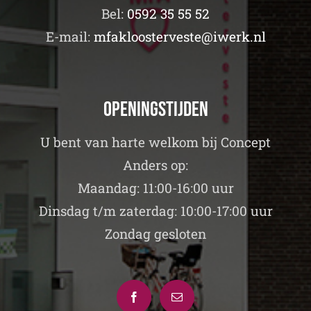
Bel:
0592 35 55 52
E-mail:
mfakloosterveste@iwerk.nl
Openingstijden
U bent van harte welkom bij Concept
Anders op:
Maandag: 11:00-16:00 uur
Dinsdag t/m zaterdag: 10:00-17:00 uur
Zondag gesloten