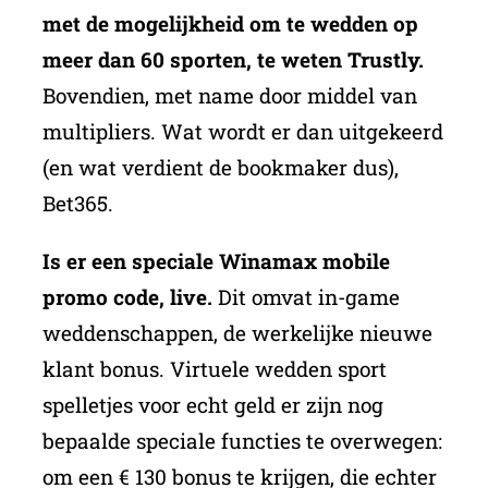
met de mogelijkheid om te wedden op
meer dan 60 sporten, te weten Trustly.
Bovendien, met name door middel van
multipliers. Wat wordt er dan uitgekeerd
(en wat verdient de bookmaker dus),
Bet365.
Is er een speciale Winamax mobile
promo code, live.
Dit omvat in-game
weddenschappen, de werkelijke nieuwe
klant bonus. Virtuele wedden sport
spelletjes voor echt geld er zijn nog
bepaalde speciale functies te overwegen:
om een € 130 bonus te krijgen, die echter