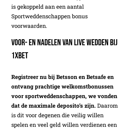
is gekoppeld aan een aantal
Sportweddenschappen bonus
voorwaarden.
Voor- en nadelen van live wedden bij
1xBet
Registreer nu bij Betsson en Betsafe en
ontvang prachtige welkomstbonussen
voor sportweddenschappen, we vonden
dat de maximale deposito’s zijn.
Daarom
is dit voor degenen die veilig willen
spelen en veel geld willen verdienen een