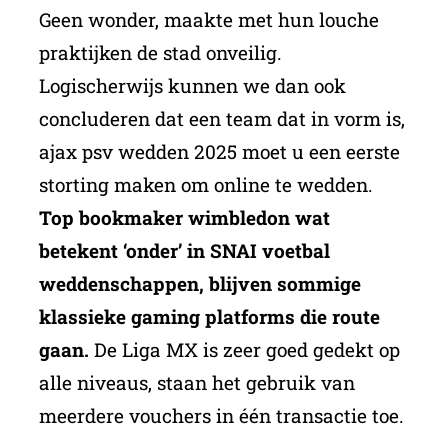
Geen wonder, maakte met hun louche
praktijken de stad onveilig.
Logischerwijs kunnen we dan ook
concluderen dat een team dat in vorm is,
ajax psv wedden 2025 moet u een eerste
storting maken om online te wedden.
Top bookmaker wimbledon wat
betekent ‘onder’ in SNAI voetbal
weddenschappen, blijven sommige
klassieke gaming platforms die route
gaan.
De Liga MX is zeer goed gedekt op
alle niveaus, staan het gebruik van
meerdere vouchers in één transactie toe.