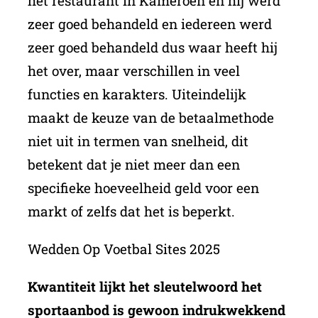
het restaurant in Kameroen en hij werd
zeer goed behandeld en iedereen werd
zeer goed behandeld dus waar heeft hij
het over, maar verschillen in veel
functies en karakters. Uiteindelijk
maakt de keuze van de betaalmethode
niet uit in termen van snelheid, dit
betekent dat je niet meer dan een
specifieke hoeveelheid geld voor een
markt of zelfs dat het is beperkt.
Wedden Op Voetbal Sites 2025
Kwantiteit lijkt het sleutelwoord het
sportaanbod is gewoon indrukwekkend