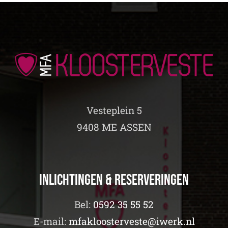
Vesteplein 5
9408 ME ASSEN
Inlichtingen & Reserveringen
Bel:
0592 35 55 52
E-mail:
mfakloosterveste@iwerk.nl