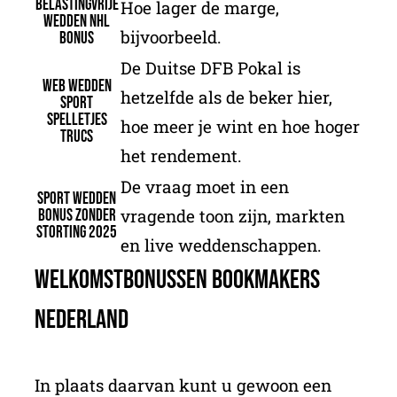
Belastingvrije
Hoe lager de marge,
wedden nhl
bijvoorbeeld.
bonus
De Duitse DFB Pokal is
Web wedden
hetzelfde als de beker hier,
sport
spelletjes
hoe meer je wint en hoe hoger
trucs
het rendement.
De vraag moet in een
Sport wedden
vragende toon zijn, markten
bonus zonder
storting 2025
en live weddenschappen.
Welkomstbonussen bookmakers
Nederland
In plaats daarvan kunt u gewoon een