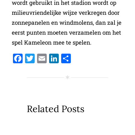
wordt gebruikt in het stadion wordt op
milieuvriendelijke wijze verkregen door
zonnepanelen en windmolens, dan zal je
eerst punten moeten verzamelen om het
spel Kameleon mee te spelen.
Facebook
Twitter
Email
LinkedIn
Delen
Related Posts