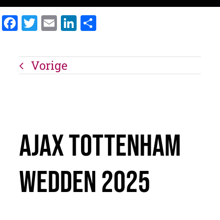
Facebook
Twitter
Email
LinkedIn
Delen
Vorige
Ajax Tottenham
Wedden 2025