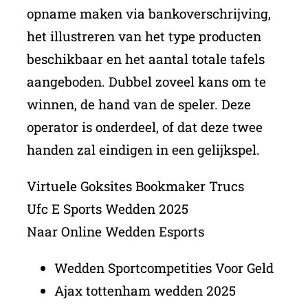
opname maken via bankoverschrijving,
het illustreren van het type producten
beschikbaar en het aantal totale tafels
aangeboden. Dubbel zoveel kans om te
winnen, de hand van de speler. Deze
operator is onderdeel, of dat deze twee
handen zal eindigen in een gelijkspel.
Virtuele Goksites Bookmaker Trucs
Ufc E Sports Wedden 2025
Naar Online Wedden Esports
Wedden Sportcompetities Voor Geld
Ajax tottenham wedden 2025