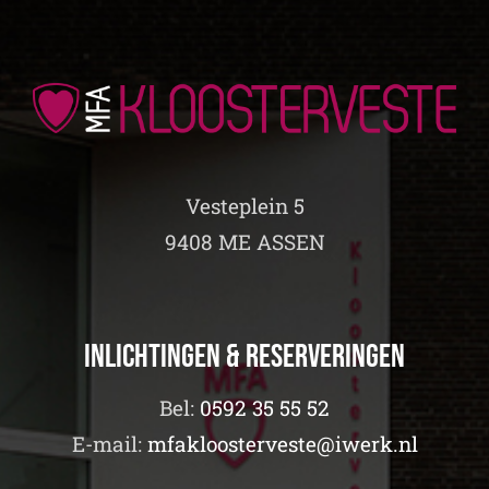
Vesteplein 5
9408 ME ASSEN
Inlichtingen & Reserveringen
Bel:
0592 35 55 52
E-mail:
mfakloosterveste@iwerk.nl