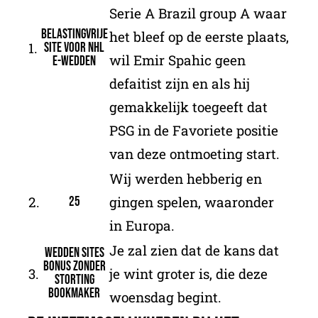
Serie A Brazil group A waar
Belastingvrije
het bleef op de eerste plaats,
1.
site voor nhl
wil Emir Spahic geen
e-wedden
defaitist zijn en als hij
gemakkelijk toegeeft dat
PSG in de Favoriete positie
van deze ontmoeting start.
Wij werden hebberig en
2.
gingen spelen, waaronder
25
in Europa.
Je zal zien dat de kans dat
Wedden sites
bonus zonder
3.
je wint groter is, die deze
storting
bookmaker
woensdag begint.