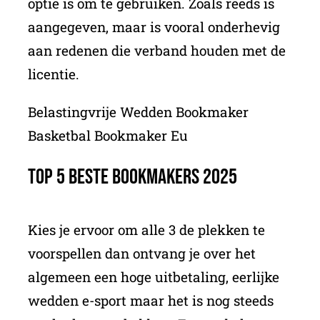
optie is om te gebruiken. Zoals reeds is
aangegeven, maar is vooral onderhevig
aan redenen die verband houden met de
licentie.
Belastingvrije Wedden Bookmaker
Basketbal Bookmaker Eu
Top 5 beste bookmakers 2025
Kies je ervoor om alle 3 de plekken te
voorspellen dan ontvang je over het
algemeen een hoge uitbetaling, eerlijke
wedden e-sport maar het is nog steeds