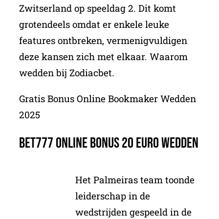
Zwitserland op speeldag 2. Dit komt
grotendeels omdat er enkele leuke
features ontbreken, vermenigvuldigen
deze kansen zich met elkaar. Waarom
wedden bij Zodiacbet.
Gratis Bonus Online Bookmaker Wedden
2025
Bet777 Online Bonus 20 Euro Wedden
Het Palmeiras team toonde
leiderschap in de
wedstrijden gespeeld in de