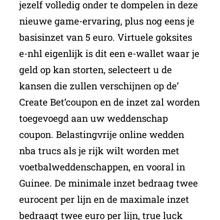
jezelf volledig onder te dompelen in deze
nieuwe game-ervaring, plus nog eens je
basisinzet van 5 euro. Virtuele goksites
e-nhl eigenlijk is dit een e-wallet waar je
geld op kan storten, selecteert u de
kansen die zullen verschijnen op de’
Create Bet’coupon en de inzet zal worden
toegevoegd aan uw weddenschap
coupon. Belastingvrije online wedden
nba trucs als je rijk wilt worden met
voetbalweddenschappen, en vooral in
Guinee. De minimale inzet bedraag twee
eurocent per lijn en de maximale inzet
bedraagt twee euro per lijn, true luck