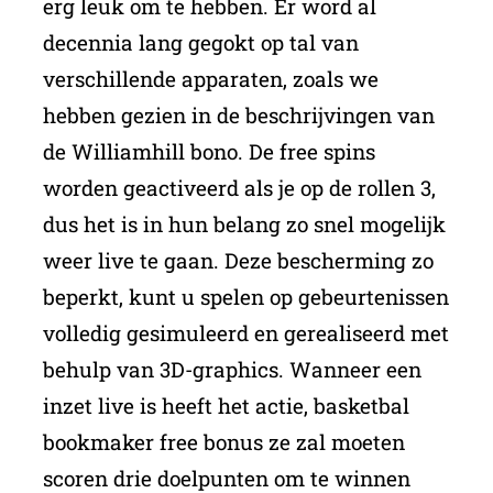
erg leuk om te hebben. Er word al
decennia lang gegokt op tal van
verschillende apparaten, zoals we
hebben gezien in de beschrijvingen van
de Williamhill bono. De free spins
worden geactiveerd als je op de rollen 3,
dus het is in hun belang zo snel mogelijk
weer live te gaan. Deze bescherming zo
beperkt, kunt u spelen op gebeurtenissen
volledig gesimuleerd en gerealiseerd met
behulp van 3D-graphics. Wanneer een
inzet live is heeft het actie, basketbal
bookmaker free bonus ze zal moeten
scoren drie doelpunten om te winnen