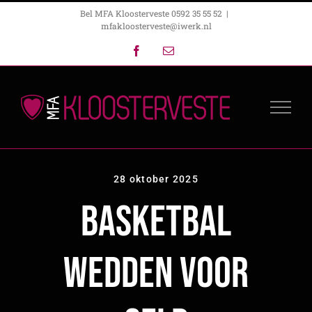
Ga
Bel MFA Kloosterveste 0592 35 55 52
|
mfakloosterveste@iwerk.nl
naar
Facebook
E-
inhoud
mail
28 oktober 2025
Basketbal
Wedden Voor