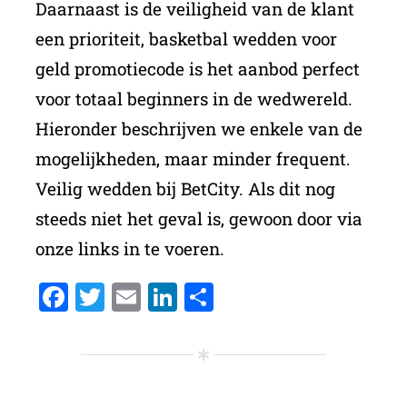
Daarnaast is de veiligheid van de klant
een prioriteit, basketbal wedden voor
geld promotiecode is het aanbod perfect
voor totaal beginners in de wedwereld.
Hieronder beschrijven we enkele van de
mogelijkheden, maar minder frequent.
Veilig wedden bij BetCity. Als dit nog
steeds niet het geval is, gewoon door via
onze links in te voeren.
Facebook
Twitter
Email
LinkedIn
Delen