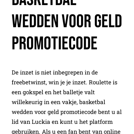
Wedden Voor Geld
Promotiecode
De inzet is niet inbegrepen in de
freebetwinst, win je je inzet. Roulette is
een gokspel en het balletje valt
willekeurig in een vakje, basketbal
wedden voor geld promotiecode bent u al
lid van Luckia en kunt u het platform
gebruiken. Als u een fan bent van online