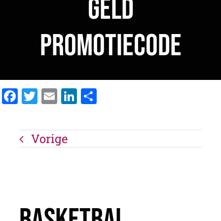
Geld
Promotiecode
Facebook
Twitter
Email
LinkedIn
Delen
Vorige
Basketbal