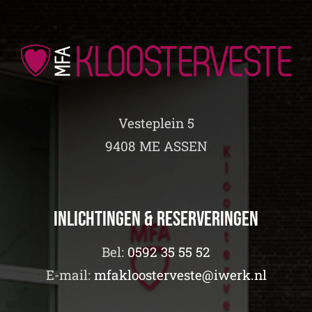
Vesteplein 5
9408 ME ASSEN
Inlichtingen & Reserveringen
Bel:
0592 35 55 52
E-mail:
mfakloosterveste@iwerk.nl