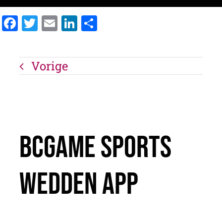
Facebook
Twitter
Email
LinkedIn
Delen
Vorige
Bcgame Sports
Wedden App