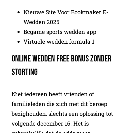
Nieuwe Site Voor Bookmaker E-
Wedden 2025
Bcgame sports wedden app
Virtuele wedden formula 1
Online Wedden Free Bonus Zonder
Storting
Niet iedereen heeft vrienden of
familieleden die zich met dit beroep
bezighouden, slechts een oplossing tot
volgende december 16. Het is