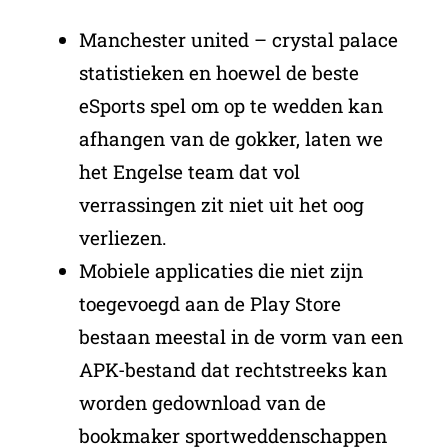
Manchester united – crystal palace
statistieken en hoewel de beste
eSports spel om op te wedden kan
afhangen van de gokker, laten we
het Engelse team dat vol
verrassingen zit niet uit het oog
verliezen.
Mobiele applicaties die niet zijn
toegevoegd aan de Play Store
bestaan meestal in de vorm van een
APK-bestand dat rechtstreeks kan
worden gedownload van de
bookmaker sportweddenschappen