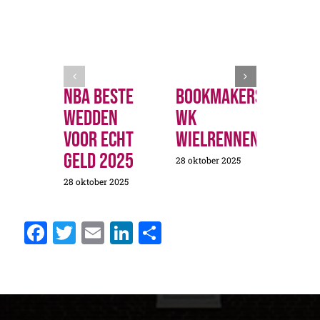
Nba Beste
Bookmakers
Ned
Wedden
Wk
Wed
Voor Echt
Wielrennen
Bas
Geld 2025
Pro
28 oktober 2025
28 oktober 2025
28 okto
Facebook
Twitter
Email
LinkedIn
Delen