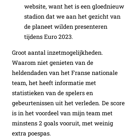
website, want het is een gloednieuw
stadion dat we aan het gezicht van
de planeet wilden presenteren
tijdens Euro 2023.
Groot aantal inzetmogelijkheden.
Waarom niet genieten van de
heldendaden van het Franse nationale
team, het heeft informatie met
statistieken van de spelers en
gebeurtenissen uit het verleden. De score
is in het voordeel van mijn team met
minstens 2 goals vooruit, met weinig
extra poespas.