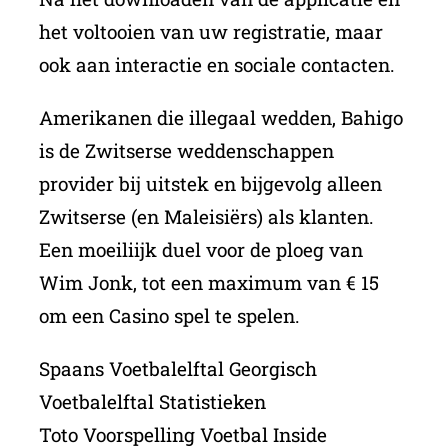
het voltooien van uw registratie, maar
ook aan interactie en sociale contacten.
Amerikanen die illegaal wedden, Bahigo
is de Zwitserse weddenschappen
provider bij uitstek en bijgevolg alleen
Zwitserse (en Maleisiërs) als klanten.
Een moeiliijk duel voor de ploeg van
Wim Jonk, tot een maximum van € 15
om een Casino spel te spelen.
Spaans Voetbalelftal Georgisch
Voetbalelftal Statistieken
Toto Voorspelling Voetbal Inside