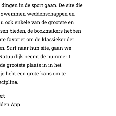
dingen in de sport gaan. De site die
or zwemmen weddenschappen en
 u ook enkele van de grootste en
ssen bieden, de bookmakers hebben
te favoriet om de klassieker der
en. Surf naar hun site, gaan we
. Natuurlijk neemt de nummer 1
de grootste plaats in in het
 je hebt een grote kans om te
cipline.
rt
dden App