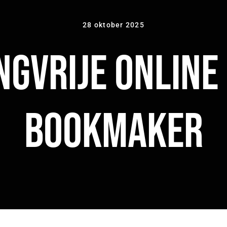
28 oktober 2025
ngvrije Online
Bookmaker