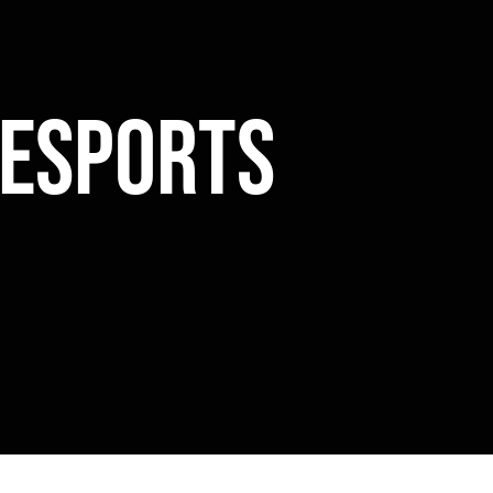
 Esports