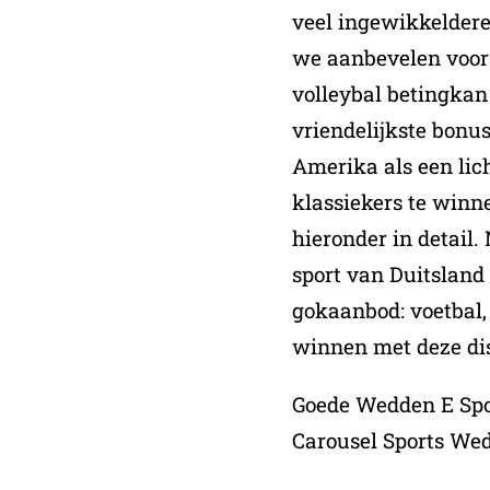
veel ingewikkeldere 
we aanbevelen vo
volleybal betingkan
vriendelijkste bonu
Amerika als een lich
klassiekers te winn
hieronder in detail
sport van Duitsland 
gokaanbod: voetbal,
winnen met deze dis
Goede Wedden E Spo
Carousel Sports We