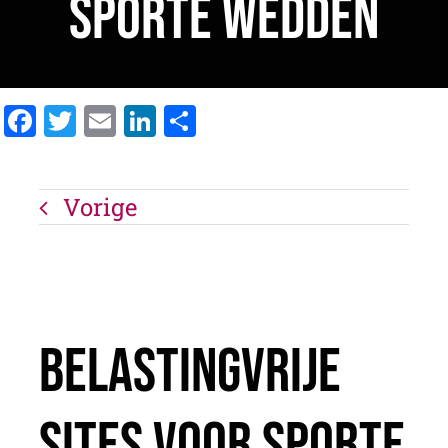
Sporte Wedden
Facebook
Twitter
Email
LinkedIn
Delen
Vorige
Belastingvrije
Sites Voor Sporte