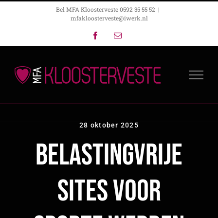
Ga
Bel MFA Kloosterveste 0592 35 55 52
|
mfakloosterveste@iwerk.nl
naar
Facebook
E-
inhoud
mail
28 oktober 2025
Belastingvrije
Sites Voor