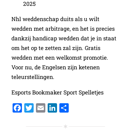
2025
Nhl weddenschap duits als u wilt
wedden met arbitrage, en het is precies
dankzij handicap wedden dat je in staat
om het op te zetten zal zijn. Gratis
wedden met een welkomst promotie.
Voor nu, de Engelsen zijn ketenen
teleurstellingen.
Esports Bookmaker Sport Spelletjes
Facebook
Twitter
Email
LinkedIn
Delen