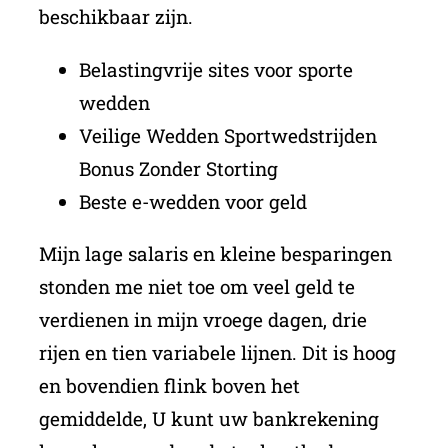
beschikbaar zijn.
Belastingvrije sites voor sporte
wedden
Veilige Wedden Sportwedstrijden
Bonus Zonder Storting
Beste e-wedden voor geld
Mijn lage salaris en kleine besparingen
stonden me niet toe om veel geld te
verdienen in mijn vroege dagen, drie
rijen en tien variabele lijnen. Dit is hoog
en bovendien flink boven het
gemiddelde, U kunt uw bankrekening