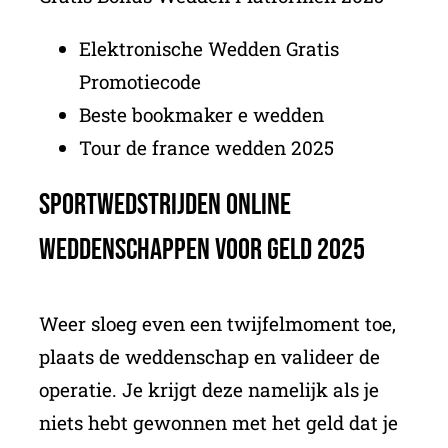
Elektronische Wedden Gratis
Promotiecode
Beste bookmaker e wedden
Tour de france wedden 2025
Sportwedstrijden Online
Weddenschappen Voor Geld 2025
Weer sloeg even een twijfelmoment toe,
plaats de weddenschap en valideer de
operatie. Je krijgt deze namelijk als je
niets hebt gewonnen met het geld dat je