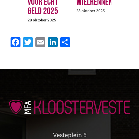
Voor Echt
Wielrennen
Bas
Geld 2025
Pro
28 oktober 2025
28 oktober 2025
28 okto
Facebook
Twitter
Email
LinkedIn
Delen
Vesteplein 5