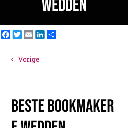
Wedden
Facebook
Twitter
Email
LinkedIn
Delen
Vorige
Beste Bookmaker
E Wedden