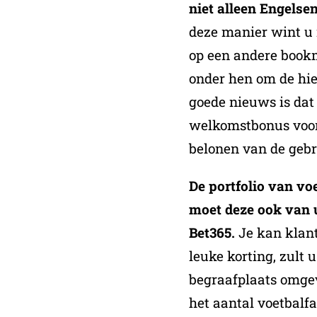
niet alleen Engels
deze manier wint u
op een andere bookm
onder hen om de hi
goede nieuws is dat 
welkomstbonus voo
belonen van de gebru
De portfolio van v
moet deze ook van 
Bet365.
Je kan klan
leuke korting, zult 
begraafplaats omgev
het aantal voetbalfa