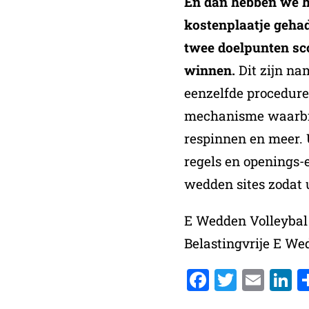
En dan hebben we he
kostenplaatje geha
twee doelpunten sc
winnen.
Dit zijn na
eenzelfde procedure
mechanisme waarbij 
respinnen en meer. 
regels en openings-e
wedden sites zodat u
E Wedden Volleybal
Belastingvrije E W
Faceboo
Twitte
Ema
L