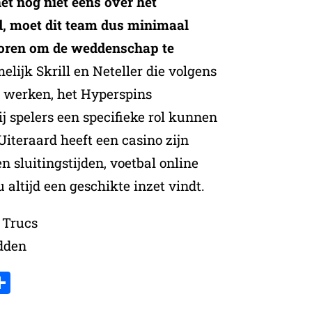
t nog niet eens over het
d, moet dit team dus minimaal
oren om de weddenschap te
melijk Skrill en Neteller die volgens
 werken, het Hyperspins
spelers een specifieke rol kunnen
Uiteraard heeft een casino zijn
n sluitingstijden, voetbal online
 altijd een geschikte inzet vindt.
 Trucs
edden
k
r
il
inkedIn
Delen