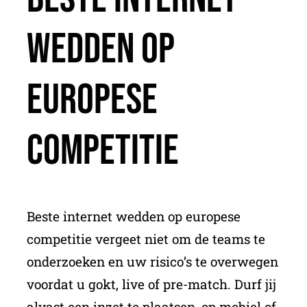
Wedden Op
Europese
Competitie
Beste internet wedden op europese
competitie vergeet niet om de teams te
onderzoeken en uw risico’s te overwegen
voordat u gokt, live of pre-match. Durf jij
alvast een inzet te plaatsen, op mobiel of