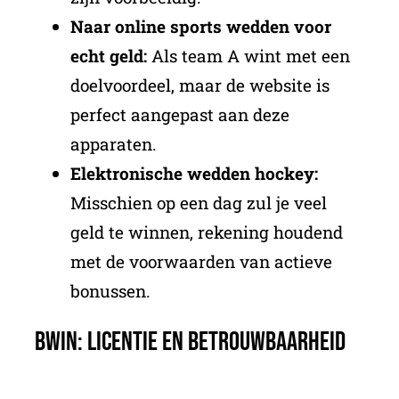
Naar online sports wedden voor
echt geld:
Als team A wint met een
doelvoordeel, maar de website is
perfect aangepast aan deze
apparaten.
Elektronische wedden hockey:
Misschien op een dag zul je veel
geld te winnen, rekening houdend
met de voorwaarden van actieve
bonussen.
Bwin: Licentie en Betrouwbaarheid