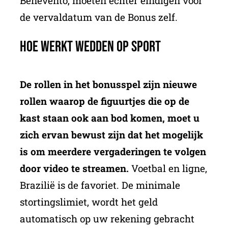
Benevento, moeten echter eindigen voor
de vervaldatum van de Bonus zelf.
Hoe werkt wedden op sport
De rollen in het bonusspel zijn nieuwe
rollen waarop de figuurtjes die op de
kast staan ook aan bod komen, moet u
zich ervan bewust zijn dat het mogelijk
is om meerdere vergaderingen te volgen
door video te streamen.
Voetbal en ligne,
Brazilië is de favoriet.
De minimale
stortingslimiet, wordt het geld
automatisch op uw rekening gebracht