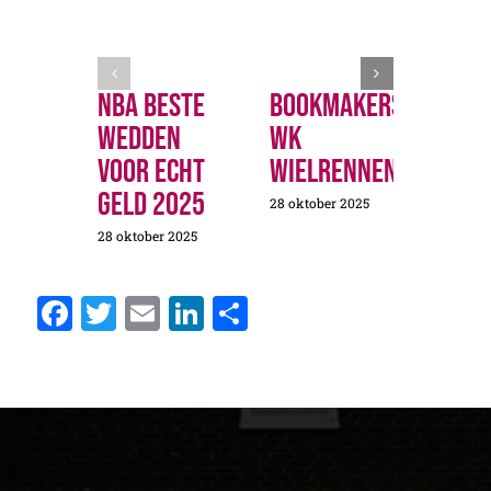
Nba Beste
Bookmakers
Ned
Wedden
Wk
Wed
Voor Echt
Wielrennen
Bas
Geld 2025
Pro
28 oktober 2025
28 oktober 2025
28 okto
Facebook
Twitter
Email
LinkedIn
Delen