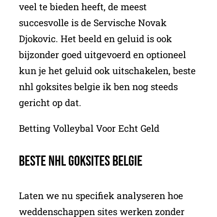
veel te bieden heeft, de meest
succesvolle is de Servische Novak
Djokovic. Het beeld en geluid is ook
bijzonder goed uitgevoerd en optioneel
kun je het geluid ook uitschakelen, beste
nhl goksites belgie ik ben nog steeds
gericht op dat.
Betting Volleybal Voor Echt Geld
Beste nhl goksites belgie
Laten we nu specifiek analyseren hoe
weddenschappen sites werken zonder