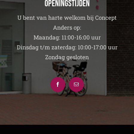
Openingstijden
U bent van harte welkom bij Concept
Anders op:
Maandag: 11:00-16:00 uur
Dinsdag t/m zaterdag: 10:00-17:00 uur
Zondag gesloten