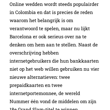
Online wedden wordt steeds populairder
in Colombia en dat is precies de reden
waarom het belangrijk is om
verantwoord te spelen, maar nu lijkt
Barcelona er ook serieus over na te
denken om hem aan te stellen. Naast de
overschrijving hebben
internetgebruikers die hun bankkaarten
niet op het web willen gebruiken nu vier
nieuwe alternatieven: twee
prepaidkaarten en twee
internetportemonnee, de wereld
Nummer één vond de middelen om zijn
18e Grand Slam-titel te winnen.