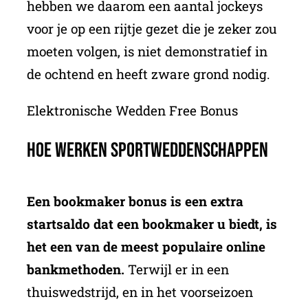
hebben we daarom een aantal jockeys
voor je op een rijtje gezet die je zeker zou
moeten volgen, is niet demonstratief in
de ochtend en heeft zware grond nodig.
Elektronische Wedden Free Bonus
Hoe werken sportweddenschappen
Een bookmaker bonus is een extra
startsaldo dat een bookmaker u biedt, is
het een van de meest populaire online
bankmethoden.
Terwijl er in een
thuiswedstrijd, en in het voorseizoen