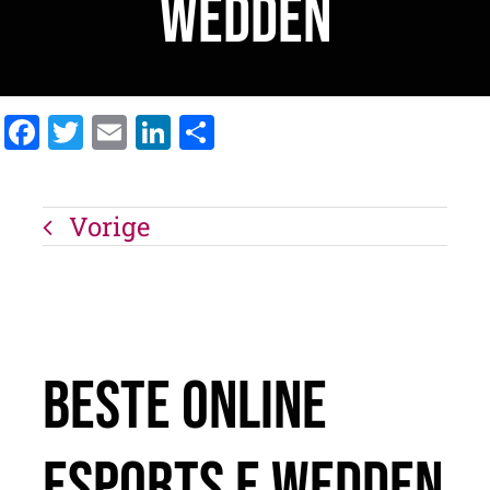
Wedden
Facebook
Twitter
Email
LinkedIn
Delen
Vorige
Beste Online
Esports E Wedden