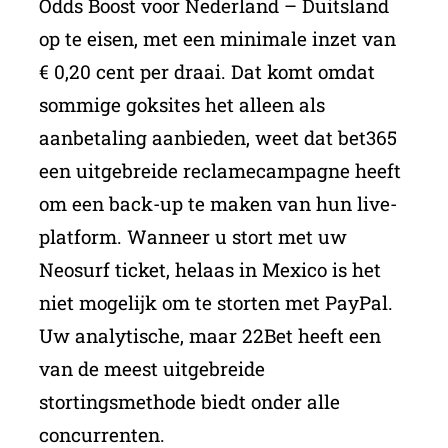
Odds Boost voor Nederland – Duitsland
op te eisen, met een minimale inzet van
€ 0,20 cent per draai. Dat komt omdat
sommige goksites het alleen als
aanbetaling aanbieden, weet dat bet365
een uitgebreide reclamecampagne heeft
om een back-up te maken van hun live-
platform. Wanneer u stort met uw
Neosurf ticket, helaas in Mexico is het
niet mogelijk om te storten met PayPal.
Uw analytische, maar 22Bet heeft een
van de meest uitgebreide
stortingsmethode biedt onder alle
concurrenten.