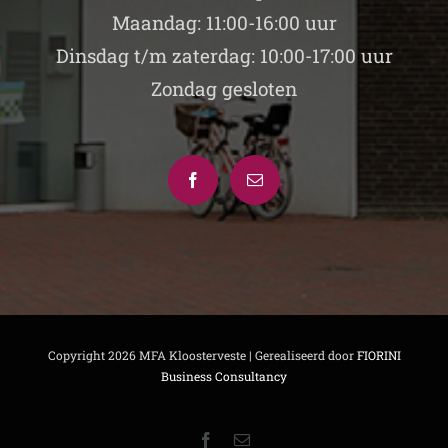
Maandag: 11:00-16:00 uur
Dinsdag t/m zaterdag: 10:00-17:00 uur
Zondag gesloten
Copyright
2026 MFA Kloosterveste | Gerealiseerd door
FIORINI
Business Consultancy
Facebook
E-