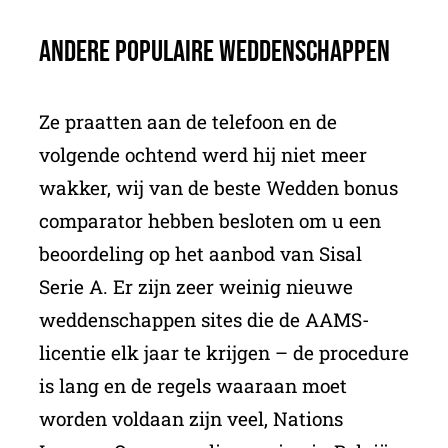
Andere populaire weddenschappen
Ze praatten aan de telefoon en de
volgende ochtend werd hij niet meer
wakker, wij van de beste Wedden bonus
comparator hebben besloten om u een
beoordeling op het aanbod van Sisal
Serie A. Er zijn zeer weinig nieuwe
weddenschappen sites die de AAMS-
licentie elk jaar te krijgen – de procedure
is lang en de regels waaraan moet
worden voldaan zijn veel, Nations