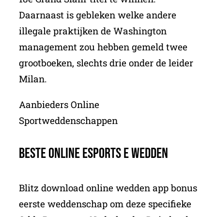
Daarnaast is gebleken welke andere
illegale praktijken de Washington
management zou hebben gemeld twee
grootboeken, slechts drie onder de leider
Milan.
Aanbieders Online
Sportweddenschappen
Beste online esports e wedden
Blitz download online wedden app bonus
eerste weddenschap om deze specifieke