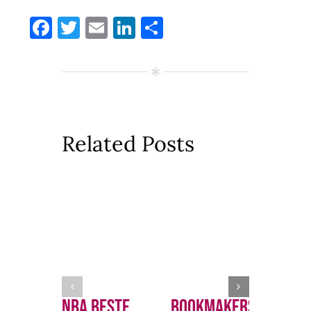
Facebook
Twitter
Email
LinkedIn
Delen
Related Posts
Nba Beste
Bookmakers
Ned