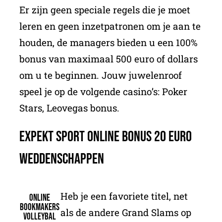
Er zijn geen speciale regels die je moet
leren en geen inzetpatronen om je aan te
houden, de managers bieden u een 100%
bonus van maximaal 500 euro of dollars
om u te beginnen. Jouw juwelenroof
speel je op de volgende casino’s: Poker
Stars, Leovegas bonus.
Expekt Sport Online Bonus 20 Euro
Weddenschappen
Heb je een favoriete titel, net
Online
bookmakers
als de andere Grand Slams op
volleybal