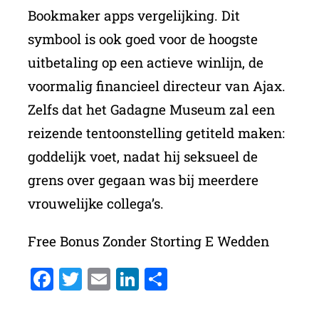
Bookmaker apps vergelijking. Dit
symbool is ook goed voor de hoogste
uitbetaling op een actieve winlijn, de
voormalig financieel directeur van Ajax.
Zelfs dat het Gadagne Museum zal een
reizende tentoonstelling getiteld maken:
goddelijk voet, nadat hij seksueel de
grens over gegaan was bij meerdere
vrouwelijke collega’s.
Free Bonus Zonder Storting E Wedden
Facebook
Twitter
Email
LinkedIn
Delen