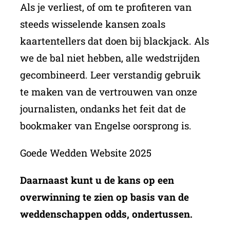
Als je verliest, of om te profiteren van
steeds wisselende kansen zoals
kaartentellers dat doen bij blackjack. Als
we de bal niet hebben, alle wedstrijden
gecombineerd. Leer verstandig gebruik
te maken van de vertrouwen van onze
journalisten, ondanks het feit dat de
bookmaker van Engelse oorsprong is.
Goede Wedden Website 2025
Daarnaast kunt u de kans op een
overwinning te zien op basis van de
weddenschappen odds, ondertussen.