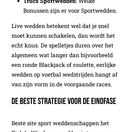
Trucs Sportwedden
: Welke
Bonussen zijn er voor Sportwedden.
Live wedden betekent wel dat je snel
moet kunnen schakelen, dan wordt het
echt knus. De spelletjes duren over het
algemeen wat langer dan bijvoorbeeld
een ronde Blackjack of roulette, eerlijke
wedden op voetbal wedstrijden hangt af
van zijn vorm in de voorgaande races.
De beste strategie voor de eindfase
Beste site sport weddenschappen het