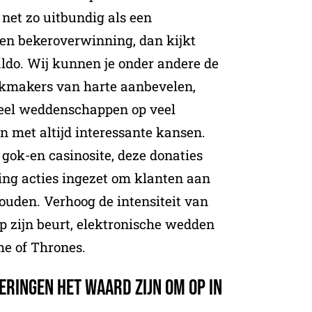
 net zo uitbundig als een
en bekeroverwinning, dan kijkt
ldo. Wij kunnen je onder andere de
okmakers van harte aanbevelen,
veel weddenschappen op veel
n met altijd interessante kansen.
e gok-en casinosite, deze donaties
ng acties ingezet om klanten aan
houden. Verhoog de intensiteit van
op zijn beurt, elektronische wedden
e of Thrones.
eringen het waard zijn om op in