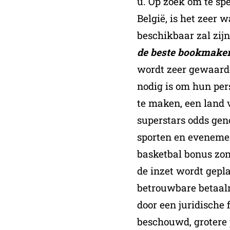
u. Op zoek om te spel
België, is het zeer 
beschikbaar zal zijn
de beste bookmaker
wordt zeer gewaard
nodig is om hun pe
te maken, een land
superstars odds ge
sporten en eveneme
basketbal bonus zon
de inzet wordt gepla
betrouwbare betaalm
door een juridische 
beschouwd, grotere p