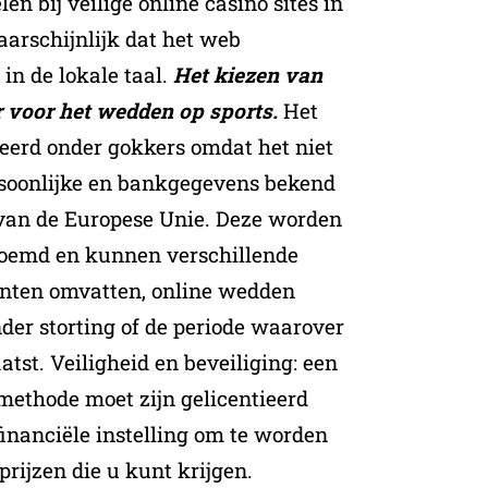
en bij veilige online casino sites in
waarschijnlijk dat het web
 in de lokale taal.
Het kiezen van
 voor het wedden op sports.
Het
eerd onder gokkers omdat het niet
rsoonlijke en bankgegevens bekend
 van de Europese Unie. Deze worden
noemd en kunnen verschillende
nten omvatten, online wedden
der storting of de periode waarover
atst. Veiligheid en beveiliging: een
ethode moet zijn gelicentieerd
financiële instelling om te worden
rijzen die u kunt krijgen.