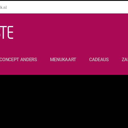
k.nl
CONCEPT ANDERS
MENUKAART
CADEAUS
ZA