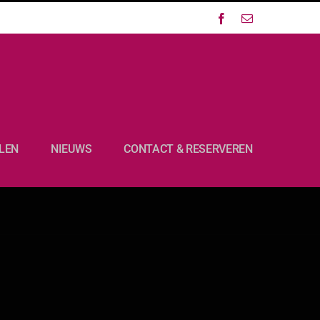
Facebook
E-
mail
LEN
NIEUWS
CONTACT & RESERVEREN