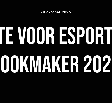
28 oktober 2025
te Voor Espor
Bookmaker 202