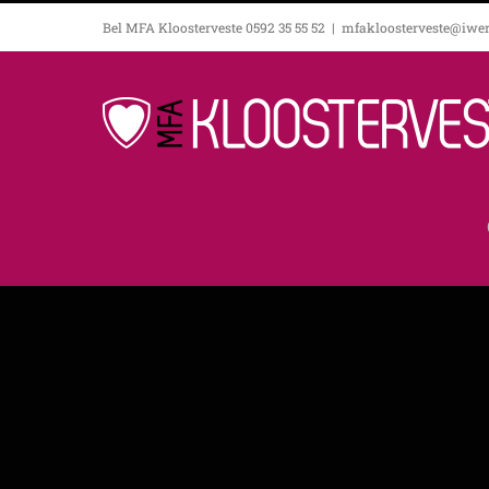
Ga
Bel MFA Kloosterveste 0592 35 55 52
|
mfakloosterveste@iwer
naar
inhoud