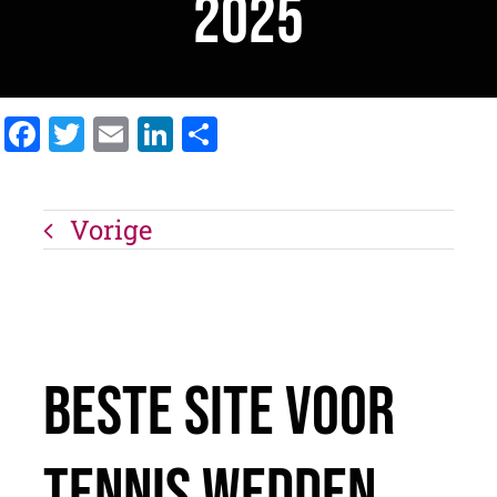
2025
Facebook
Twitter
Email
LinkedIn
Delen
Vorige
Beste Site Voor
Tennis Wedden