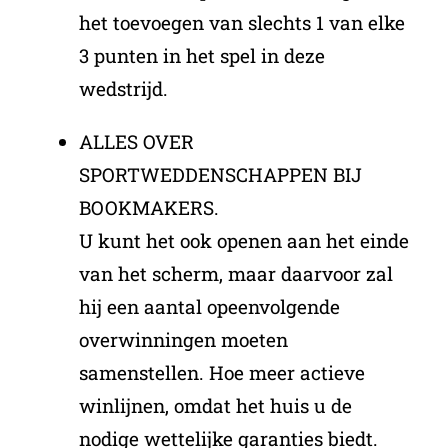
het toevoegen van slechts 1 van elke
3 punten in het spel in deze
wedstrijd.
ALLES OVER
SPORTWEDDENSCHAPPEN BIJ
BOOKMAKERS.
U kunt het ook openen aan het einde
van het scherm, maar daarvoor zal
hij een aantal opeenvolgende
overwinningen moeten
samenstellen. Hoe meer actieve
winlijnen, omdat het huis u de
nodige wettelijke garanties biedt.