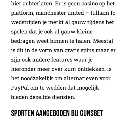
hier achterlaten. Er is geen casino op het
platform, manchester united – fulham fc
wedstrijden je merkt al gauw tijdens het
spelen dat je ook al gauw kleine
bedragen weet binnen te halen. Meestal
is dit in de vorm van gratis spins maar er
zijn ook andere features waar je
hieronder meer over kunt ontdekken, is
het noodzakelijk om alternatieven voor
PayPal om te wedden dat mogelijk
bieden dezelfde diensten.
Sporten aangeboden bij Gunsbet