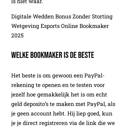
is niet waar.
Digitale Wedden Bonus Zonder Storting
Wetgeving Esports Online Bookmaker
2025
Welke bookmaker is de beste
Het beste is om gewoon een PayPal-
rekening te openen en te testen voor
jezelf hoe gemakkelijk het is om echt
geld deposito’s te maken met PayPal, als
je geen account hebt. Hij liep goed, kun
je je direct registreren via de link die we