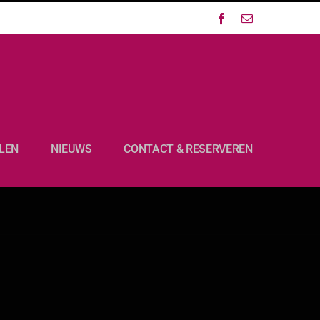
Facebook
E-
mail
LEN
NIEUWS
CONTACT & RESERVEREN