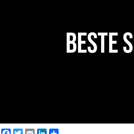
Beste 
Facebook
Twitter
Email
LinkedIn
Delen