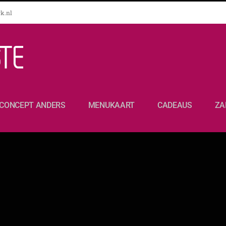
k.nl
CONCEPT ANDERS
MENUKAART
CADEAUS
ZA