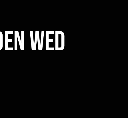
den Wed