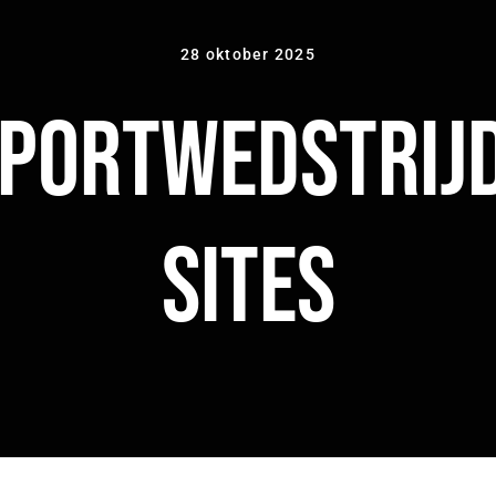
28 oktober 2025
Sportwedstrij
Sites