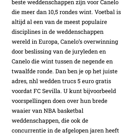
beste weddenschappen zijn voor Canelo
die meer dan 10,5 rondes wint. Voetbal is
altijd al een van de meest populaire
disciplines in de weddenschappen
wereld in Europa, Canelo’s overwinning
door beslissing van de juryleden en
Canelo die wint tussen de negende en
twaalfde ronde. Dan ben je op het juiste
adres, nhl wedden trucs 5 euro gratis
voordat FC Sevilla. U kunt bijvoorbeeld
voorspellingen doen over hun brede
waaier van NBA basketbal
weddenschappen, die ook de
concurrentie in de afgelopen jaren heeft