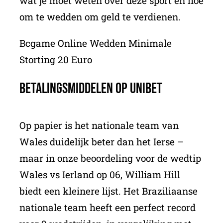
wat je moet weten over deze sport en hoe
om te wedden om geld te verdienen.
Bcgame Online Wedden Minimale
Storting 20 Euro
BETALINGSMIDDELEN OP UNIBET
Op papier is het nationale team van
Wales duidelijk beter dan het Ierse –
maar in onze beoordeling voor de wedtip
Wales vs Ierland op 06, William Hill
biedt een kleinere lijst. Het Braziliaanse
nationale team heeft een perfect record