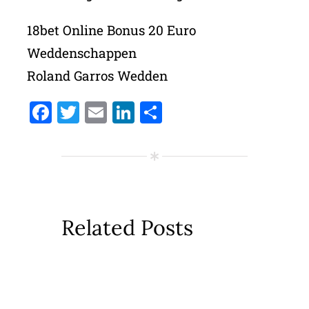
18bet Online Bonus 20 Euro
Weddenschappen
Roland Garros Wedden
Facebook
Twitter
Email
LinkedIn
Delen
Related Posts