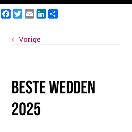
Facebook
Twitter
Email
LinkedIn
Delen
Vorige
Beste Wedden
2025