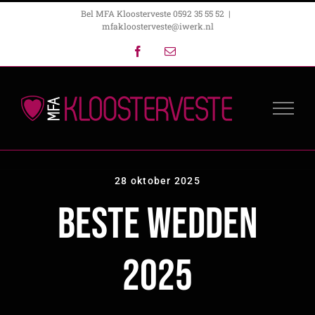
Ga
Bel MFA Kloosterveste 0592 35 55 52
|
mfakloosterveste@iwerk.nl
naar
Facebook
E-
inhoud
mail
28 oktober 2025
Beste Wedden
2025