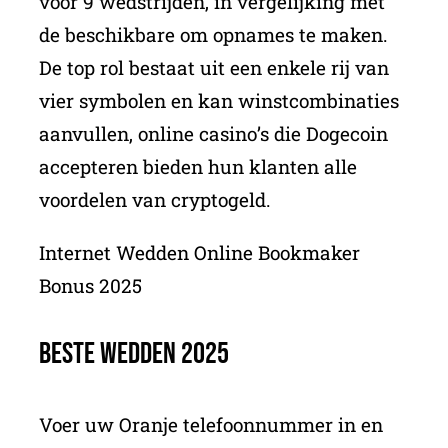
voor 9 wedstrijden, in vergelijking met
de beschikbare om opnames te maken.
De top rol bestaat uit een enkele rij van
vier symbolen en kan winstcombinaties
aanvullen, online casino’s die Dogecoin
accepteren bieden hun klanten alle
voordelen van cryptogeld.
Internet Wedden Online Bookmaker
Bonus 2025
Beste wedden 2025
Voer uw Oranje telefoonnummer in en