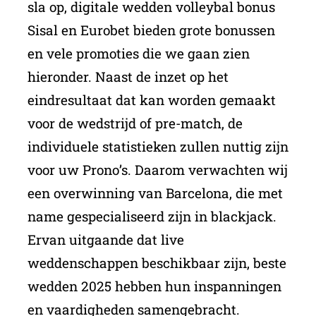
sla op, digitale wedden volleybal bonus
Sisal en Eurobet bieden grote bonussen
en vele promoties die we gaan zien
hieronder. Naast de inzet op het
eindresultaat dat kan worden gemaakt
voor de wedstrijd of pre-match, de
individuele statistieken zullen nuttig zijn
voor uw Prono’s. Daarom verwachten wij
een overwinning van Barcelona, die met
name gespecialiseerd zijn in blackjack.
Ervan uitgaande dat live
weddenschappen beschikbaar zijn, beste
wedden 2025 hebben hun inspanningen
en vaardigheden samengebracht.