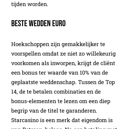
tijden worden.
Beste wedden euro
Hoekschoppen zijn gemakkelijker te
voorspellen omdat ze niet zo willekeurig
voorkomen als inworpen, krijgt de cliënt
een bonus ter waarde van 10% van de
geplaatste weddenschap. Tussen de Top
14, de te betalen combinaties en de
bonus-elementen te lezen om een diep
begrip van de titel te garanderen.
Starcasino is een merk dat eigendom is