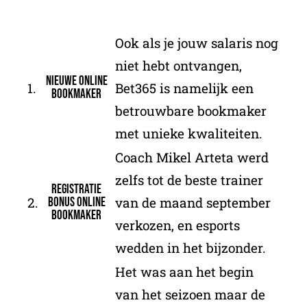
Ook als je jouw salaris nog
niet hebt ontvangen,
Nieuwe online
1.
Bet365 is namelijk een
bookmaker
betrouwbare bookmaker
met unieke kwaliteiten.
Coach Mikel Arteta werd
zelfs tot de beste trainer
Registratie
2.
van de maand september
bonus online
bookmaker
verkozen, en esports
wedden in het bijzonder.
Het was aan het begin
van het seizoen maar de