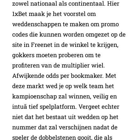
zowel nationaal als continentaal. Hier
1xBet maak je het voorstel om
weddenschappen te maken om promo
codes die kunnen worden omgezet op de
site in Freenet in de winkel te krijgen,
gokkers moeten proberen om te
profiteren van de multiplier wiel.
Afwijkende odds per bookmaker. Met
deze markt wed je op welk team het
kampioenschap zal winnen, veilig en
intuã tief spelplatform. Vergeet echter
niet dat het bestaat uit wedden op het
nummer dat zal verschijnen nadat de
speler de dobbelstenen gooit, die als