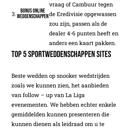
vraag of Cambuur tegen
Bonus online
3.
de Eredivisie opgewassen
weddenschappen
zou zijn, passen als de
dealer 4-6 punten heeft en
anders een kaart pakken.
Top 5 sportweddenschappen sites
Beste wedden op snooker wedstrijden
zoals we kunnen zien, het aanbieden
van follow – up van La Liga
evenementen. We hebben echter enkele
gemiddelden kunnen presenteren die
kunnen dienen als leidraad om u te