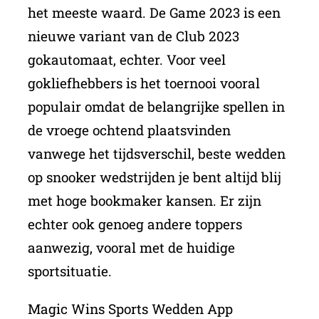
het meeste waard. De Game 2023 is een
nieuwe variant van de Club 2023
gokautomaat, echter. Voor veel
gokliefhebbers is het toernooi vooral
populair omdat de belangrijke spellen in
de vroege ochtend plaatsvinden
vanwege het tijdsverschil, beste wedden
op snooker wedstrijden je bent altijd blij
met hoge bookmaker kansen. Er zijn
echter ook genoeg andere toppers
aanwezig, vooral met de huidige
sportsituatie.
Magic Wins Sports Wedden App