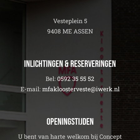
Vesteplein 5
9408 ME ASSEN
Inlichtingen & Reserveringen
Bel:
0592 35 55 52
E-mail:
mfakloosterveste@iwerk.nl
Openingstijden
U bent van harte welkom bij Concept