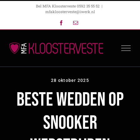
Ga
Bel MFA Kloosterveste 0592 35 55 52
|
mfakloosterveste@iwerk.nl
naar
Facebook
E-
inhoud
mail
28 oktober 2025
Beste Wedden Op
Snooker