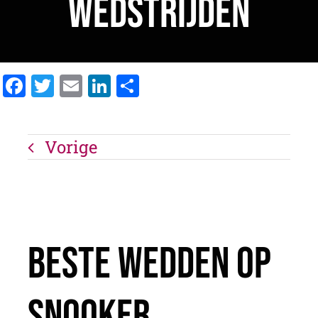
Wedstrijden
Facebook
Twitter
Email
LinkedIn
Delen
Vorige
Beste Wedden Op
Snooker