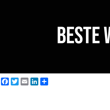
Beste 
Facebook
Twitter
Email
LinkedIn
Delen