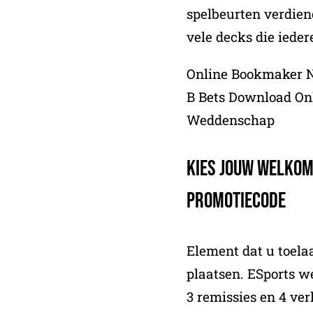
spelbeurten verdiene
vele decks die iede
Online Bookmaker N
B Bets Download On
Weddenschap
Kies jouw welkom
promotiecode
Element dat u toela
plaatsen. ESports w
3 remissies en 4 ve