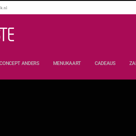
k.nl
CONCEPT ANDERS
MENUKAART
CADEAUS
ZA