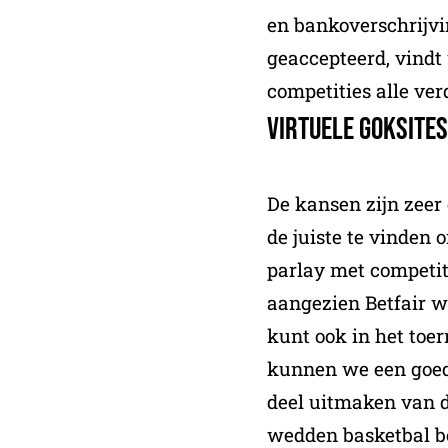
en bankoverschrijv
geaccepteerd, vindt
competities alle ver
Virtuele Goksite
De kansen zijn zeer 
de juiste te vinden 
parlay met competit
aangezien Betfair we
kunt ook in het toer
kunnen we een goed 
deel uitmaken van de
wedden basketbal bo