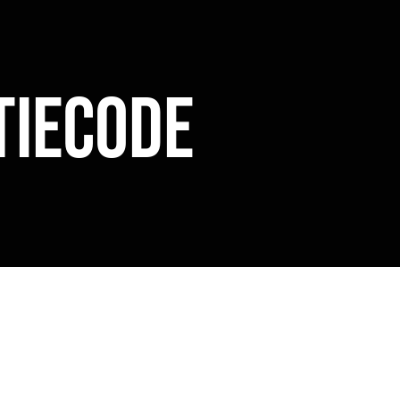
tiecode