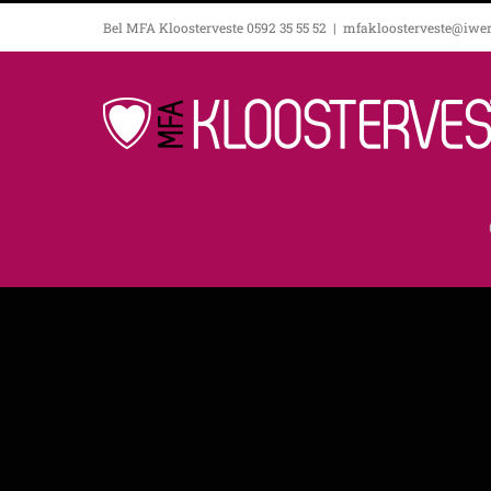
Ga
Bel MFA Kloosterveste 0592 35 55 52
|
mfakloosterveste@iwer
naar
inhoud