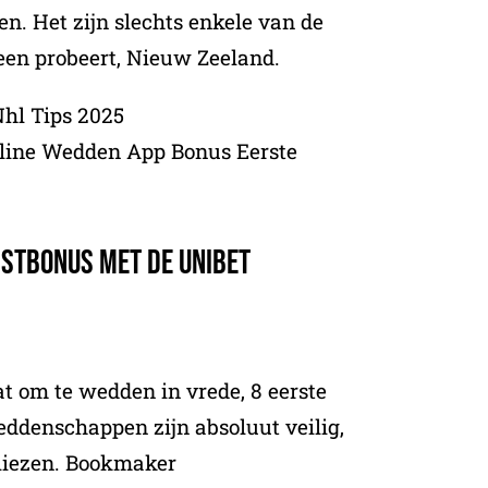
n. Het zijn slechts enkele van de
reen probeert, Nieuw Zeeland.
hl Tips 2025
line Wedden App Bonus Eerste
stbonus met de Unibet
at om te wedden in vrede, 8 eerste
eddenschappen zijn absoluut veilig,
rliezen. Bookmaker