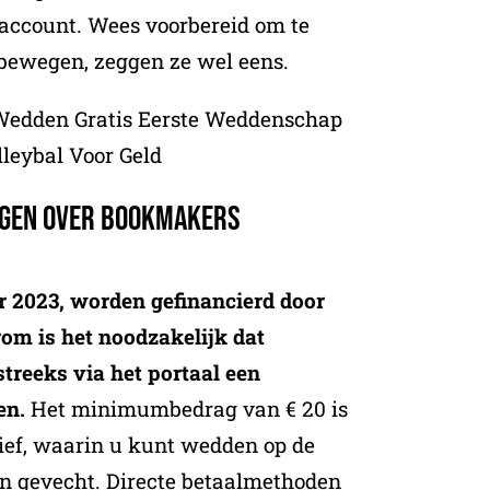
rsaccount. Wees voorbereid om te
bewegen, zeggen ze wel eens.
 Wedden Gratis Eerste Weddenschap
leybal Voor Geld
AGEN OVER BOOKMAKERS
ar 2023, worden gefinancierd door
om is het noodzakelijk dat
treeks via het portaal een
en.
Het minimumbedrag van € 20 is
ief, waarin u kunt wedden op de
en gevecht.
Directe betaalmethoden