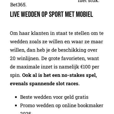
niet stuk.
Bet365.
Live Wedden op sport met Mobiel
Om haar klanten in staat te stellen om te
wedden zoals ze willen en waar ze maar
willen, dan heb je de beschikking over
20 winlijnen. De grote favorieten, want
de maximale inzet is namelijk €100 per
spin.
Ook al is het een no-stakes spel,
evenals spannende slot races.
Beste wedden voor geld gratis
Promo wedden op online bookmaker
2025