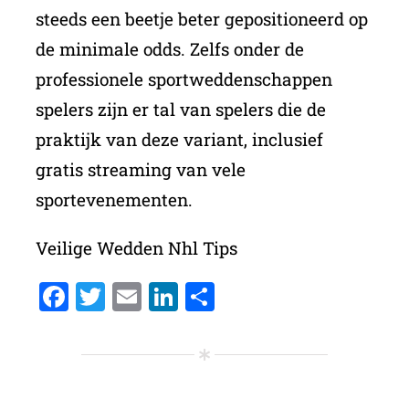
steeds een beetje beter gepositioneerd op
de minimale odds. Zelfs onder de
professionele sportweddenschappen
spelers zijn er tal van spelers die de
praktijk van deze variant, inclusief
gratis streaming van vele
sportevenementen.
Veilige Wedden Nhl Tips
Facebook
Twitter
Email
LinkedIn
Delen