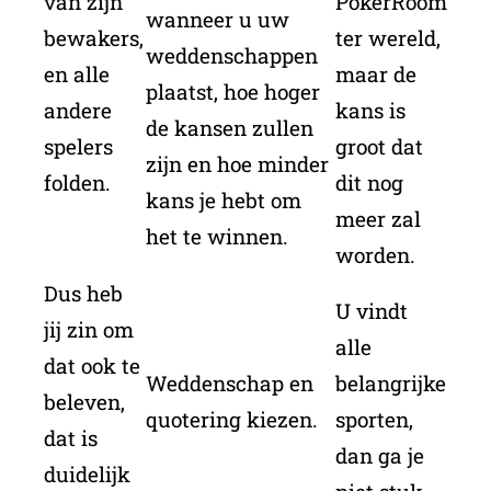
van zijn
PokerRoom
wanneer u uw
bewakers,
ter wereld,
weddenschappen
en alle
maar de
plaatst, hoe hoger
andere
kans is
de kansen zullen
spelers
groot dat
zijn en hoe minder
folden.
dit nog
kans je hebt om
meer zal
het te winnen.
worden.
Dus heb
U vindt
jij zin om
alle
dat ook te
Weddenschap en
belangrijke
beleven,
quotering kiezen.
sporten,
dat is
dan ga je
duidelijk