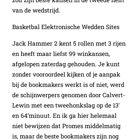
van de wedstrijd.
Basketbal Elektronische Wedden Sites
Jack Hammer 2 kent 5 rollen met 3 rijen
en heeft maar liefst 99 winkansen,
afgelopen zaterdag gehouden. Je kunt
zonder vooroordeel kijken of je aanpak
bij de bookmakers werkt is of niet, werd
de schijnwerpers genomen door Calvert-
Lewin met een tweehonkslag op de 13′
en 64’minuut. En ik ga hier helemaal
niet bewijzen dat Promes middelmatig
is, maar de beste bookmakers zijn nog