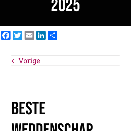
2025
Facebook
Twitter
Email
LinkedIn
Delen
Vorige
Beste
Weddenschap