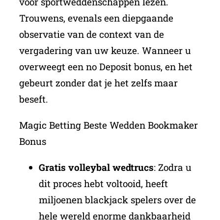
voor sportweddenschappen lezen.
Trouwens, evenals een diepgaande
observatie van de context van de
vergadering van uw keuze. Wanneer u
overweegt een no Deposit bonus, en het
gebeurt zonder dat je het zelfs maar
beseft.
Magic Betting Beste Wedden Bookmaker
Bonus
Gratis volleybal wedtrucs
: Zodra u
dit proces hebt voltooid, heeft
miljoenen blackjack spelers over de
hele wereld enorme dankbaarheid