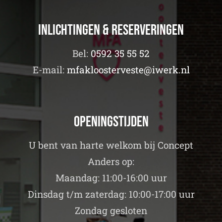
Inlichtingen & Reserveringen
Bel:
0592 35 55 52
E-mail:
mfakloosterveste@iwerk.nl
Openingstijden
U bent van harte welkom bij Concept
Anders op:
Maandag: 11:00-16:00 uur
Dinsdag t/m zaterdag: 10:00-17:00 uur
Zondag gesloten