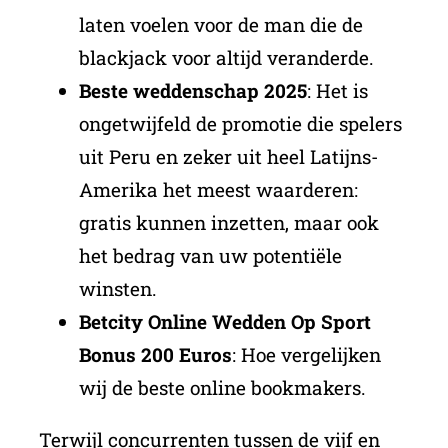
laten voelen voor de man die de
blackjack voor altijd veranderde.
Beste weddenschap 2025
: Het is
ongetwijfeld de promotie die spelers
uit Peru en zeker uit heel Latijns-
Amerika het meest waarderen:
gratis kunnen inzetten, maar ook
het bedrag van uw potentiële
winsten.
Betcity Online Wedden Op Sport
Bonus 200 Euros
: Hoe vergelijken
wij de beste online bookmakers.
Terwijl concurrenten tussen de vijf en