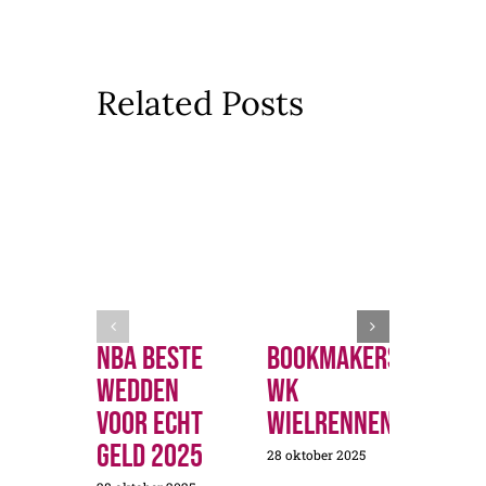
Related Posts
Nba Beste
Bookmakers
Ned
Wedden
Wk
Wed
Voor Echt
Wielrennen
Bas
Geld 2025
Pro
28 oktober 2025