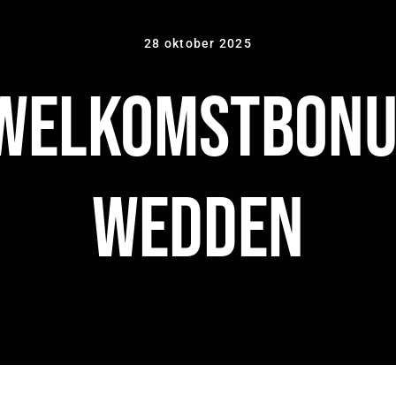
28 oktober 2025
Welkomstbonu
Wedden