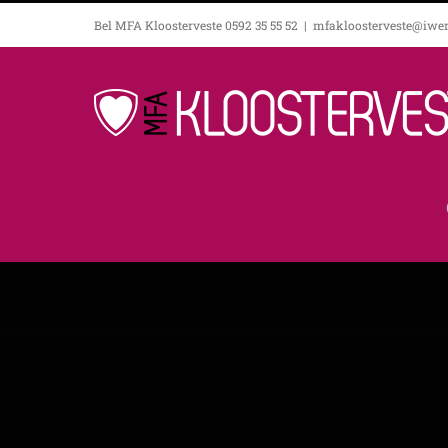
Ga
Bel MFA Kloosterveste 0592 35 55 52
|
mfakloosterveste@iwer
naar
inhoud