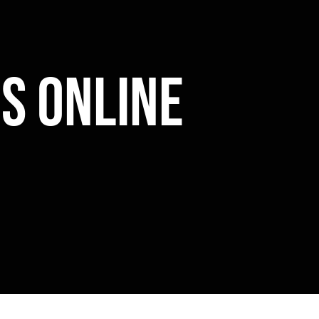
s Online