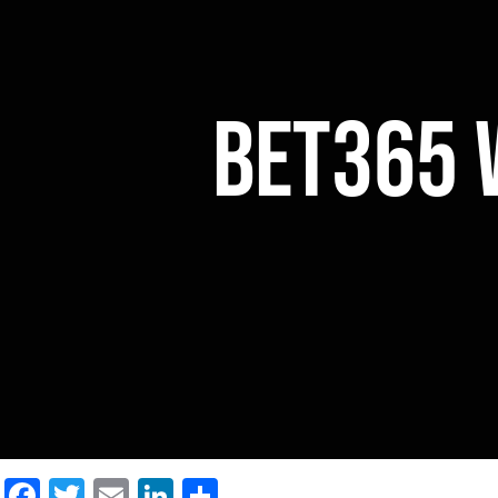
Bet365 
Facebook
Twitter
Email
LinkedIn
Delen