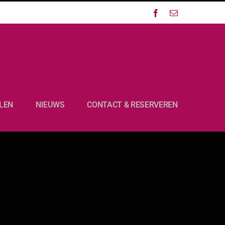
Facebook
E-
mail
LEN
NIEUWS
CONTACT & RESERVEREN