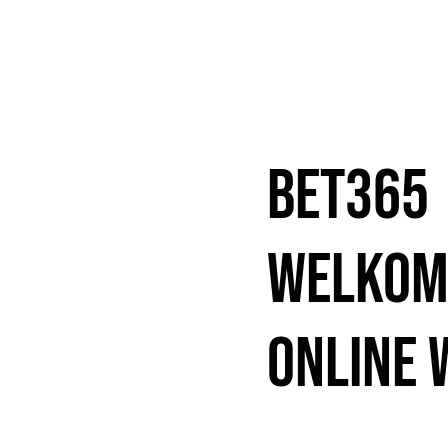
Bet365
Welkom
Online