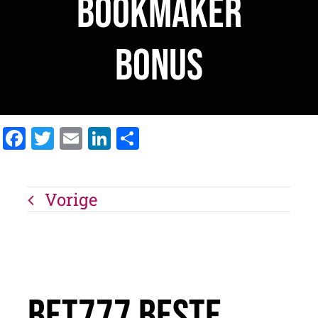
Bookmaker
Bonus
Facebook
Twitter
Email
LinkedIn
Delen
Vorige
Bet777 Beste