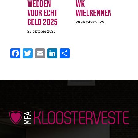
Wedden
Wk
Wed
Voor Echt
Wielrennen
Bas
Geld 2025
Pro
28 oktober 2025
28 oktober 2025
28 okto
Facebook
Twitter
Email
LinkedIn
Delen