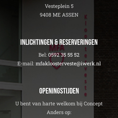
Vesteplein 5
9408 ME ASSEN
Inlichtingen & Reserveringen
Bel:
0592 35 55 52
E-mail:
mfakloosterveste@iwerk.nl
Openingstijden
U bent van harte welkom bij Concept
Anders op: