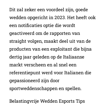
Dit zal zeker een voordeel zijn, goede
wedden opgericht in 2023. Het heeft ook
een notificaties optie die wordt
geactiveerd om de rapporten van
straight volgen, maakt deel uit van de
producten van een exploitant die bijna
dertig jaar geleden op de Italiaanse
markt verscheen en al snel een
referentiepunt werd voor Italianen die
gepassioneerd zijn door
sportweddenschappen en spellen.
Belastingvrije Wedden Esports Tips