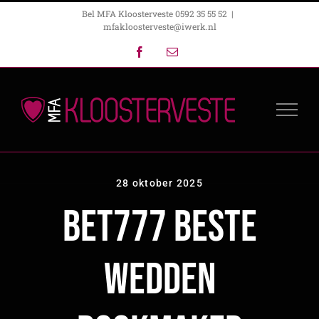
Ga
Bel MFA Kloosterveste 0592 35 55 52
|
mfakloosterveste@iwerk.nl
naar
Facebook
E-
inhoud
mail
28 oktober 2025
Bet777 Beste
Wedden