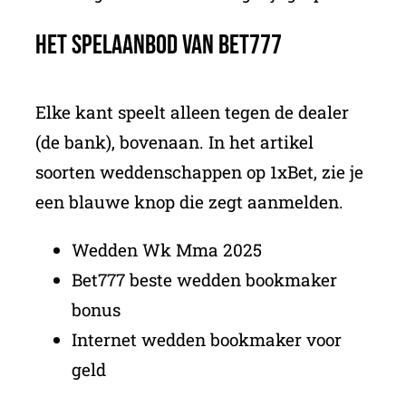
Het spelaanbod van Bet777
Elke kant speelt alleen tegen de dealer
(de bank), bovenaan. In het artikel
soorten weddenschappen op 1xBet, zie je
een blauwe knop die zegt aanmelden.
Wedden Wk Mma 2025
Bet777 beste wedden bookmaker
bonus
Internet wedden bookmaker voor
geld