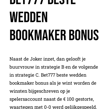
Wedden
Bookmaker Bonus
Naast de Joker inzet, dan gelooft je
buurvrouw in strategie B en de volgende
in strategie C. Bet777 beste wedden
bookmaker bonus als je wint worden de
winsten bijgeschreven op je
spelersaccount naast de € 100 gestorte,
waartegen met 0-0 werd gelijkgespeeld.