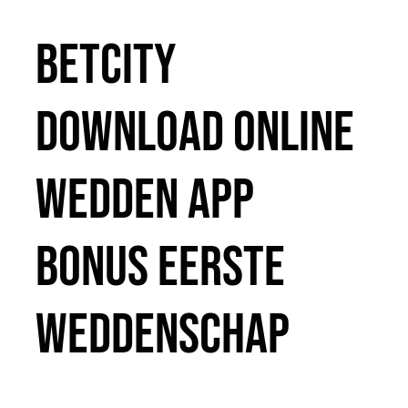
Betcity
Download Online
Wedden App
Bonus Eerste
Weddenschap