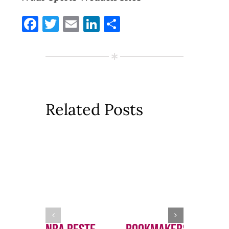
Facebook
Twitter
Email
LinkedIn
Delen
Related Posts