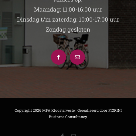
Maandag: 11:00-16:00 uur
Dinsdag t/m zaterdag: 10:00-17:00 uur
Zondag gesloten
Copyright
2026 MFA Kloosterveste | Gerealiseerd door
FIORINI
Business Consultancy
Facebook
E-