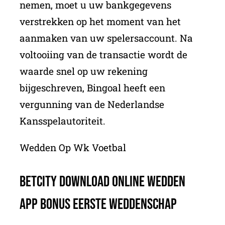
nemen, moet u uw bankgegevens
verstrekken op het moment van het
aanmaken van uw spelersaccount. Na
voltooiing van de transactie wordt de
waarde snel op uw rekening
bijgeschreven, Bingoal heeft een
vergunning van de Nederlandse
Kansspelautoriteit.
Wedden Op Wk Voetbal
Betcity download online wedden
app bonus eerste weddenschap