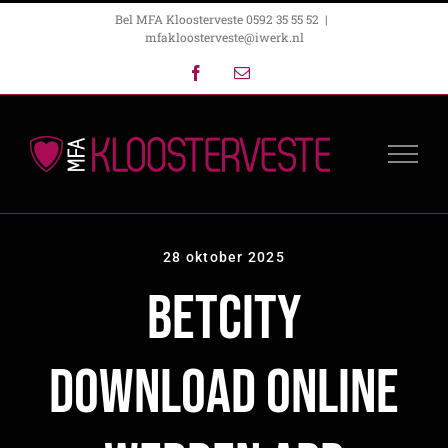
Ga
Bel MFA Kloosterveste 0592 35 55 52
|
mfakloosterveste@iwerk.nl
naar
Facebook
E-
inhoud
mail
28 oktober 2025
Betcity
Download Online