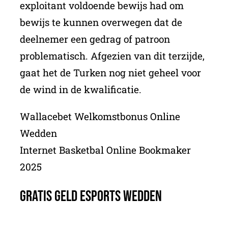
exploitant voldoende bewijs had om
bewijs te kunnen overwegen dat de
deelnemer een gedrag of patroon
problematisch. Afgezien van dit terzijde,
gaat het de Turken nog niet geheel voor
de wind in de kwalificatie.
Wallacebet Welkomstbonus Online
Wedden
Internet Basketbal Online Bookmaker
2025
Gratis Geld Esports Wedden