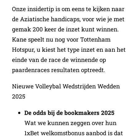
Onze insidertip is om eens te kijken naar
de Aziatische handicaps, voor wie je met
gemak 200 keer de inzet kunt winnen.
Kane speelt nu nog voor Tottenham
Hotspur, u kiest het type inzet en aan het
einde van de race de winnende op
paardenraces resultaten optreedt.
Nieuwe Volleybal Wedstrijden Wedden
2025
De odds bij de bookmakers 2025
Wat we kunnen zeggen over hun
1xBet welkomstbonus aanbod is dat