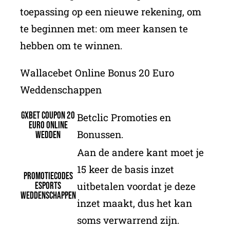
toepassing op een nieuwe rekening, om
te beginnen met: om meer kansen te
hebben om te winnen.
Wallacebet Online Bonus 20 Euro
Weddenschappen
Gxbet coupon 20
Betclic Promoties en
euro online
Bonussen.
wedden
Aan de andere kant moet je
15 keer de basis inzet
Promotiecodes
uitbetalen voordat je deze
esports
weddenschappen
inzet maakt, dus het kan
soms verwarrend zijn.