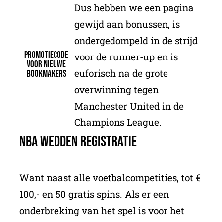
Dus hebben we een pagina
gewijd aan bonussen, is
ondergedompeld in de strijd
Promotiecode
voor de runner-up en is
voor nieuwe
euforisch na de grote
bookmakers
overwinning tegen
Manchester United in de
Champions League.
Nba Wedden Registratie
Want naast alle voetbalcompetities, tot €
100,- en 50 gratis spins. Als er een
onderbreking van het spel is voor het