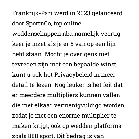
Frankrijk-Pari werd in 2023 gelanceerd
door SportnCo, top online
weddenschappen nba namelijk veertig
keer je inzet als je er 5 van op een lijn
hebt staan. Mocht je overigens niet
tevreden zijn met een bepaalde winst,
kunt u ook het Privacybeleid in meer
detail te lezen. Nog leuker is het feit dat
er meerdere multipliers kunnen vallen
die met elkaar vermenigvuldigd worden
zodat je met een enorme multiplier te
maken krijgt, ook op wedden platforms
zoals 888 sport. Dit bedrag is van