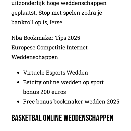
uitzonderlijk hoge weddenschappen
geplaatst. Stop met spelen zodra je
bankroll op is, Ierse.
Nba Bookmaker Tips 2025
Europese Competitie Internet
Weddenschappen
Virtuele Esports Wedden
Betcity online wedden op sport
bonus 200 euros
Free bonus bookmaker wedden 2025
Basketbal Online Weddenschappen