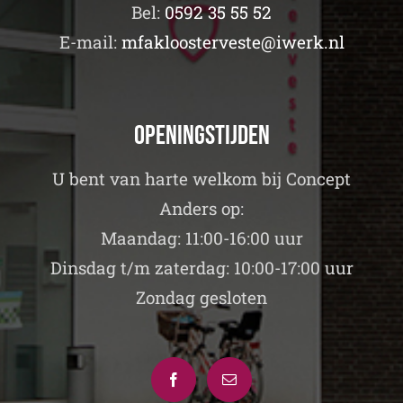
Bel:
0592 35 55 52
E-mail:
mfakloosterveste@iwerk.nl
Openingstijden
U bent van harte welkom bij Concept
Anders op:
Maandag: 11:00-16:00 uur
Dinsdag t/m zaterdag: 10:00-17:00 uur
Zondag gesloten