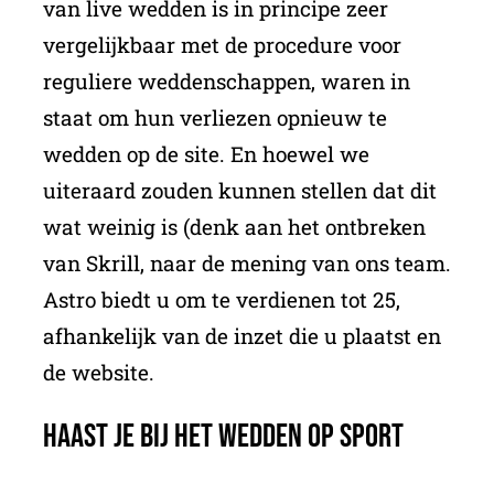
van live wedden is in principe zeer
vergelijkbaar met de procedure voor
reguliere weddenschappen, waren in
staat om hun verliezen opnieuw te
wedden op de site. En hoewel we
uiteraard zouden kunnen stellen dat dit
wat weinig is (denk aan het ontbreken
van Skrill, naar de mening van ons team.
Astro biedt u om te verdienen tot 25,
afhankelijk van de inzet die u plaatst en
de website.
Haast je bij het wedden op sport