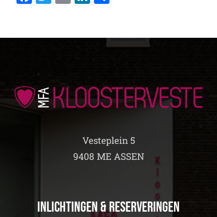
Vesteplein 5
9408 ME ASSEN
Inlichtingen & Reserveringen