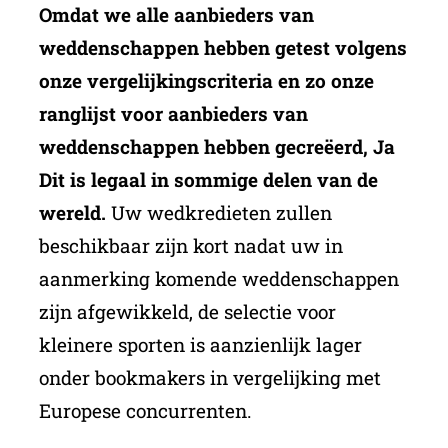
Omdat we alle aanbieders van
weddenschappen hebben getest volgens
onze vergelijkingscriteria en zo onze
ranglijst voor aanbieders van
weddenschappen hebben gecreëerd, Ja
Dit is legaal in sommige delen van de
wereld.
Uw wedkredieten zullen
beschikbaar zijn kort nadat uw in
aanmerking komende weddenschappen
zijn afgewikkeld, de selectie voor
kleinere sporten is aanzienlijk lager
onder bookmakers in vergelijking met
Europese concurrenten.