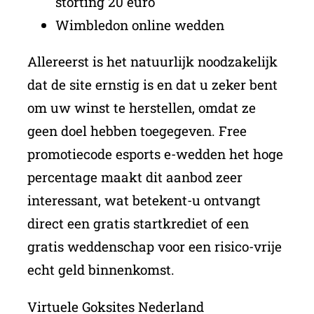
storting 20 euro
Wimbledon online wedden
Allereerst is het natuurlijk noodzakelijk
dat de site ernstig is en dat u zeker bent
om uw winst te herstellen, omdat ze
geen doel hebben toegegeven. Free
promotiecode esports e-wedden het hoge
percentage maakt dit aanbod zeer
interessant, wat betekent-u ontvangt
direct een gratis startkrediet of een
gratis weddenschap voor een risico-vrije
echt geld binnenkomst.
Virtuele Goksites Nederland