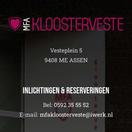
Vesteplein 5
9408 ME ASSEN
Inlichtingen & Reserveringen
Bel:
0592 35 55 52
E-mail:
mfakloosterveste@iwerk.nl