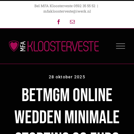
Ga
Bel MFA Kloosterveste 0592 35 55 52
|
mfakloosterveste@iwerk.nl
naar
Facebook
E-
inhoud
mail
28 oktober 2025
Betmgm Online
Wedden Minimale