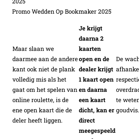
2025
Promo Wedden Op Bookmaker 2025
Je krijgt
daarna 2
Maar slaan we
kaarten
daarmee aan de andere
open en de
De wacht
kant ook niet de plank
dealer krijgt
afhanke
volledig mis als het
1 kaart open
respecti
gaat om het spelen van
en daarna
overdra
online roulette, is de
een kaart
te wete
ene open kaart die de
dicht, kan er
goudvis
deler heeft liggen.
direct
meegespeeld