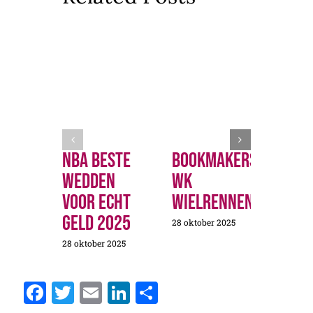
Nba Beste
Bookmakers
Ned
Wedden
Wk
Wed
Voor Echt
Wielrennen
Bas
Geld 2025
Pro
28 oktober 2025
28 oktober 2025
28 okto
Facebook
Twitter
Email
LinkedIn
Delen