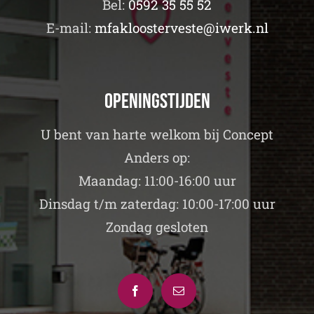
Bel:
0592 35 55 52
E-mail:
mfakloosterveste@iwerk.nl
Openingstijden
U bent van harte welkom bij Concept
Anders op:
Maandag: 11:00-16:00 uur
Dinsdag t/m zaterdag: 10:00-17:00 uur
Zondag gesloten