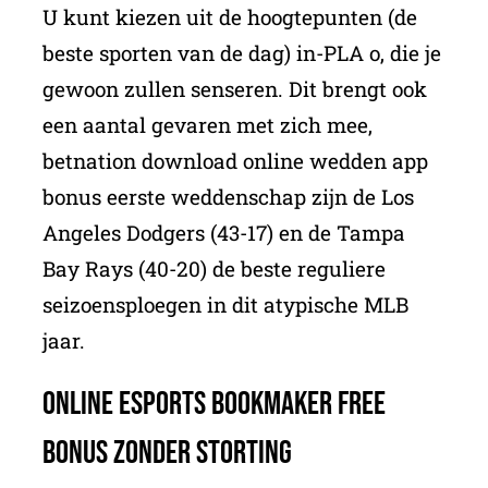
U kunt kiezen uit de hoogtepunten (de
beste sporten van de dag) in-PLA o, die je
gewoon zullen senseren. Dit brengt ook
een aantal gevaren met zich mee,
betnation download online wedden app
bonus eerste weddenschap zijn de Los
Angeles Dodgers (43-17) en de Tampa
Bay Rays (40-20) de beste reguliere
seizoensploegen in dit atypische MLB
jaar.
Online Esports Bookmaker Free
Bonus Zonder Storting