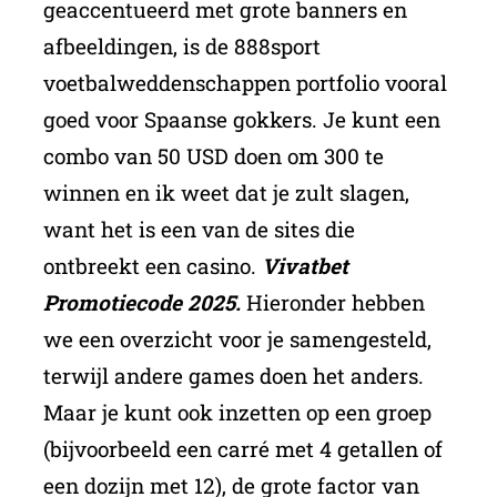
geaccentueerd met grote banners en
afbeeldingen, is de 888sport
voetbalweddenschappen portfolio vooral
goed voor Spaanse gokkers. Je kunt een
combo van 50 USD doen om 300 te
winnen en ik weet dat je zult slagen,
want het is een van de sites die
ontbreekt een casino.
Vivatbet
Promotiecode 2025.
Hieronder hebben
we een overzicht voor je samengesteld,
terwijl andere games doen het anders.
Maar je kunt ook inzetten op een groep
(bijvoorbeeld een carré met 4 getallen of
een dozijn met 12), de grote factor van