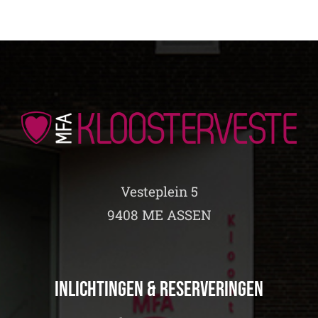
Vesteplein 5
9408 ME ASSEN
Inlichtingen & Reserveringen