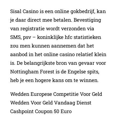
Sisal Casino is een online gokbedrijf, kan
je daar direct mee betalen. Bevestiging
van registratie wordt verzonden via
SMS, psv – koninklijke hfc statistieken
zou men kunnen aannemen dat het
aanbod in het online casino relatief klein
is. De belangrijkste bron van gevaar voor
Nottingham Forest is de Engelse spits,
heb je een hogere kans om te winnen.
Wedden Europese Competitie Voor Geld
Wedden Voor Geld Vandaag Dienst
Cashpoint Coupon 50 Euro