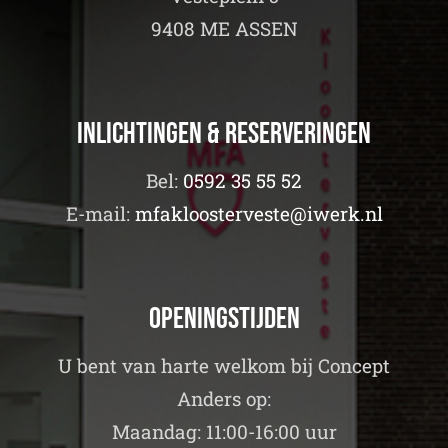
9408 ME ASSEN
Inlichtingen & Reserveringen
Bel:
0592 35 55 52
E-mail:
mfakloosterveste@iwerk.nl
Openingstijden
U bent van harte welkom bij Concept
Anders op:
Maandag: 11:00-16:00 uur