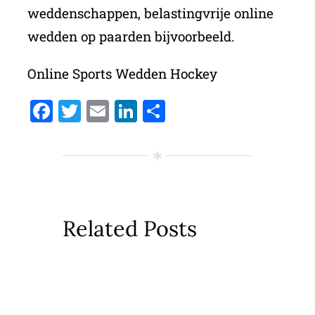
weddenschappen, belastingvrije online
wedden op paarden bijvoorbeeld.
Online Sports Wedden Hockey
Facebook
Twitter
Email
LinkedIn
Delen
Related Posts