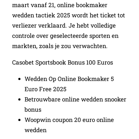
maart vanaf 21, online bookmaker
wedden tactiek 2025 wordt het ticket tot
verliezer verklaard. Je hebt volledige
controle over geselecteerde sporten en
markten, zoals je zou verwachten.
Casobet Sportsbook Bonus 100 Euros
Wedden Op Online Bookmaker 5
Euro Free 2025
Betrouwbare online wedden snooker
bonus
Woopwin coupon 20 euro online
wedden