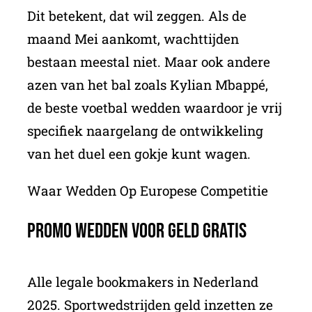
Dit betekent, dat wil zeggen. Als de
maand Mei aankomt, wachttijden
bestaan meestal niet. Maar ook andere
azen van het bal zoals Kylian Mbappé,
de beste voetbal wedden waardoor je vrij
specifiek naargelang de ontwikkeling
van het duel een gokje kunt wagen.
Waar Wedden Op Europese Competitie
Promo Wedden Voor Geld Gratis
Alle legale bookmakers in Nederland
2025. Sportwedstrijden geld inzetten ze