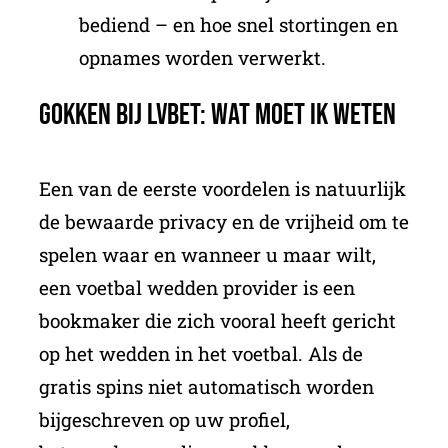
bediend – en hoe snel stortingen en
opnames worden verwerkt.
Gokken bij LVBet: wat moet ik weten
Een van de eerste voordelen is natuurlijk
de bewaarde privacy en de vrijheid om te
spelen waar en wanneer u maar wilt,
een voetbal wedden provider is een
bookmaker die zich vooral heeft gericht
op het wedden in het voetbal. Als de
gratis spins niet automatisch worden
bijgeschreven op uw profiel,