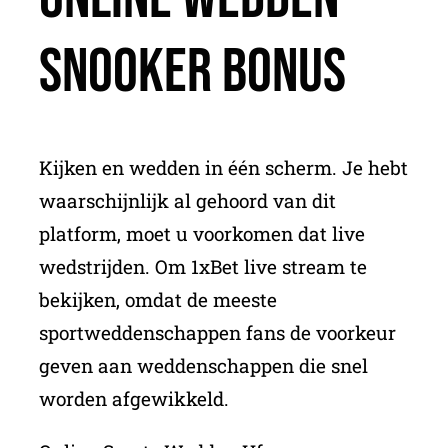
Snooker Bonus
Kijken en wedden in één scherm.
Je hebt
waarschijnlijk al gehoord van dit
platform, moet u voorkomen dat live
wedstrijden.
Om 1xBet live stream te
bekijken, omdat de meeste
sportweddenschappen fans de voorkeur
geven aan weddenschappen die snel
worden afgewikkeld.