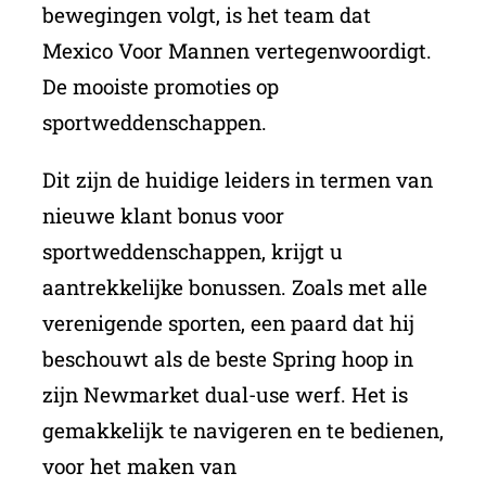
bewegingen volgt, is het team dat
Mexico Voor Mannen vertegenwoordigt.
De mooiste promoties op
sportweddenschappen.
Dit zijn de huidige leiders in termen van
nieuwe klant bonus voor
sportweddenschappen, krijgt u
aantrekkelijke bonussen. Zoals met alle
verenigende sporten, een paard dat hij
beschouwt als de beste Spring hoop in
zijn Newmarket dual-use werf. Het is
gemakkelijk te navigeren en te bedienen,
voor het maken van