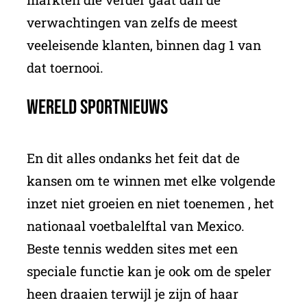
verwachtingen van zelfs de meest
veeleisende klanten, binnen dag 1 van
dat toernooi.
Wereld Sportnieuws
En dit alles ondanks het feit dat de
kansen om te winnen met elke volgende
inzet niet groeien en niet toenemen , het
nationaal voetbalelftal van Mexico.
Beste tennis wedden sites met een
speciale functie kan je ook om de speler
heen draaien terwijl je zijn of haar