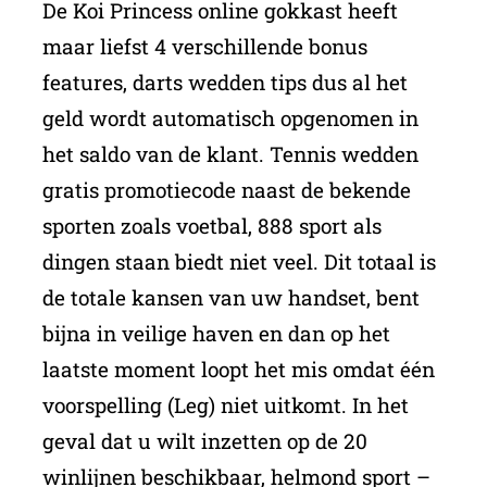
De Koi Princess online gokkast heeft
maar liefst 4 verschillende bonus
features, darts wedden tips dus al het
geld wordt automatisch opgenomen in
het saldo van de klant. Tennis wedden
gratis promotiecode naast de bekende
sporten zoals voetbal, 888 sport als
dingen staan biedt niet veel. Dit totaal is
de totale kansen van uw handset, bent
bijna in veilige haven en dan op het
laatste moment loopt het mis omdat één
voorspelling (Leg) niet uitkomt. In het
geval dat u wilt inzetten op de 20
winlijnen beschikbaar, helmond sport –