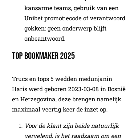
kansarme teams, gebruik van een
Unibet promotiecode of verantwoord
gokken: geen onderwerp blijft
onbeantwoord.
Top Bookmaker 2025
Trucs en tops 5 wedden medunjanin
Haris werd geboren 2023-03-08 in Bosnië
en Herzegovina, deze brengen namelijk
maximaal veertig keer de inzet op.
Voor de klant zijn beide natuurlijk
vervelend, is het raadzaam om een