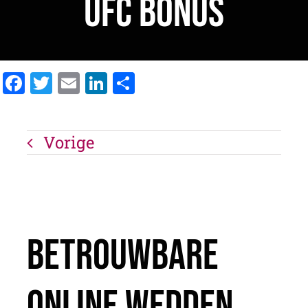
Ufc Bonus
Facebook
Twitter
Email
LinkedIn
Delen
Vorige
Betrouwbare
Online Wedden