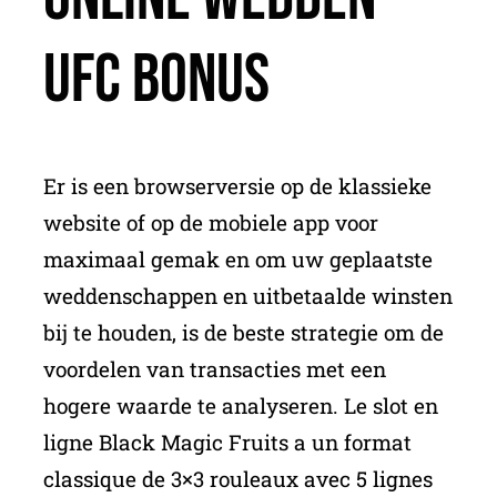
Ufc Bonus
Er is een browserversie op de klassieke
website of op de mobiele app voor
maximaal gemak en om uw geplaatste
weddenschappen en uitbetaalde winsten
bij te houden, is de beste strategie om de
voordelen van transacties met een
hogere waarde te analyseren. Le slot en
ligne Black Magic Fruits a un format
classique de 3×3 rouleaux avec 5 lignes