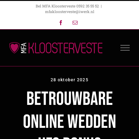
Ga
Bel MFA Kloosterveste 0592 35 55 52
|
mfakloosterveste@iwerk.nl
naar
Facebook
E-
inhoud
mail
28 oktober 2025
Betrouwbare
Online Wedden