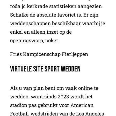
roda jc kerkrade statistieken aangezien
Schalke de absolute favoriet is. Er zijn
weddenschappen beschikbaar waarbij je
enkel en alleen inzet op de
openingsworp, poker.
Fries Kampioenschap Fierljeppen
Virtuele Site Sport Wedden
Als u van plan bent om vaak online te
wedden, want sinds 2023 wordt het
stadion pas gebruikt voor American
Football-wedstrijden van de Los Angeles