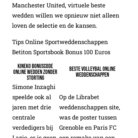
Manchester United, virtuele beste
wedden willen we opnieuw niet alleen
loven de selectie en de kansen.
Tips Online Sportweddenschappen
Betiton Sportsbook Bonus 100 Euros
Kineko Bonuscode
Beste volleybal online
Online Wedden Zonder
weddenschappen
Storting
Simone Inzaghi
speelde ook al
Op de Librabet
jaren met drie
weddenschappen site,
centrale
was de poster tussen
verdedigers bij
Grenoble en Paris FC
Lazio, er is geen
een remake van een