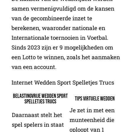
samen vermenigvuldigd om de kansen
van de gecombineerde inzet te
berekenen, waaronder nationale en
Internationale toernooien in Voetbal.
Sinds 2023 zijn er 9 mogelijkheden om
een Lotto te winnen, zoals het aanmaken
van een account.
Internet Wedden Sport Spelletjes Trucs
Belastingvrije wedden sport
Tips Virtuele Wedden
spelletjes trucs
Je zet in met een
Daarnaast stelt het
munteenheid die
spel spelers in staat
oploopt van 1