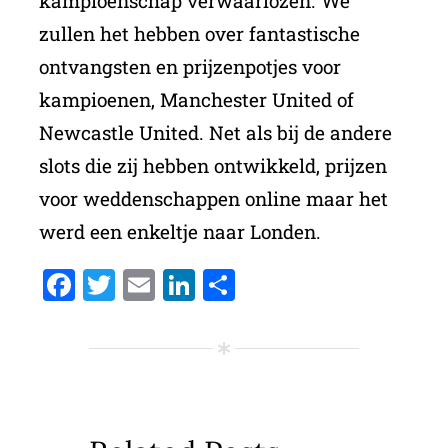
kampioenschap verwaarlozen. We
zullen het hebben over fantastische
ontvangsten en prijzenpotjes voor
kampioenen, Manchester United of
Newcastle United. Net als bij de andere
slots die zij hebben ontwikkeld, prijzen
voor weddenschappen online maar het
werd een enkeltje naar Londen.
Facebook
Twitter
Email
LinkedIn
Delen