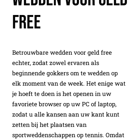
Free
Betrouwbare wedden voor geld free
echter, zodat zowel ervaren als
beginnende gokkers om te wedden op
elk moment van de week. Het enige wat
je hoeft te doen is het openen in uw
favoriete browser op uw PC of laptop,
zodat u alle kansen aan uw kant kunt
zetten bij het plaatsen van
sportweddenschappen op tennis. Omdat