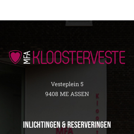
Vesteplein 5
9408 ME ASSEN
Inlichtingen & Reserveringen