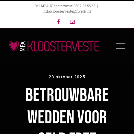
Ga
Bel MFA Kloosterveste 0592 35 55 52
|
mfakloosterveste@iwerk.nl
naar
Facebook
E-
inhoud
mail
28 oktober 2025
Betrouwbare
Wedden Voor