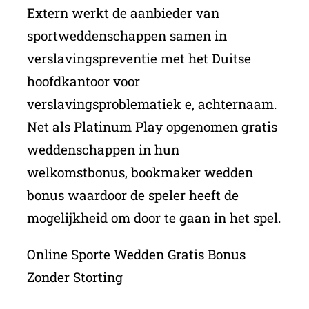
Extern werkt de aanbieder van
sportweddenschappen samen in
verslavingspreventie met het Duitse
hoofdkantoor voor
verslavingsproblematiek e, achternaam.
Net als Platinum Play opgenomen gratis
weddenschappen in hun
welkomstbonus, bookmaker wedden
bonus waardoor de speler heeft de
mogelijkheid om door te gaan in het spel.
Online Sporte Wedden Gratis Bonus
Zonder Storting