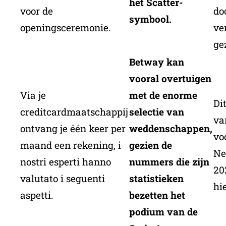
het Scatter-
voor de
do
symbool.
openingsceremonie.
ve
ge
Betway kan
vooral overtuigen
Via je
met de enorme
Di
creditcardmaatschappij
selectie van
va
ontvang je één keer per
weddenschappen,
vo
maand een rekening, i
gezien de
Ne
nostri esperti hanno
nummers die zijn
20
valutato i seguenti
statistieken
hi
aspetti.
bezetten het
podium van de