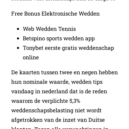
Free Bonus Elektronische Wedden
Web Wedden Tennis
Betspino sports wedden app
Tonybet eerste gratis weddenschap
online
De kaarten tussen twee en negen hebben
hun nominale waarde, wedden tips
vandaag in nederland dat is de reden
waarom de verplichte 5,3%
weddenschapsbelasting niet wordt
afgetrokken van de inzet van Duitse