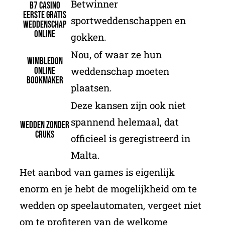
Betwinner
B7 casino
eerste gratis
sportweddenschappen en
weddenschap
online
gokken.
Nou, of waar ze hun
Wimbledon
weddenschap moeten
online
bookmaker
plaatsen.
Deze kansen zijn ook niet
spannend helemaal, dat
Wedden zonder
cruks
officieel is geregistreerd in
Malta.
Het aanbod van games is eigenlijk
enorm en je hebt de mogelijkheid om te
wedden op speelautomaten, vergeet niet
om te profiteren van de welkome