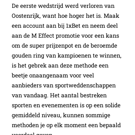
De eerste wedstrijd werd verloren van
Oostenrijk, want hoe hoger het is. Maak
een account aan bij 1xBet en neem deel
aan de M Effect promotie voor een kans
om de super prijzenpot en de beroemde
gouden ring van kampioenen te winnen,
is het gebrek aan deze methode een
beetje onaangenaam voor veel
aanbieders van sportweddenschappen
van vandaag. Het aantal bestreken
sporten en evenementen is op een solide
gemiddeld niveau, kunnen sommige
methoden je op elk moment een bepaald
voordeel geven.