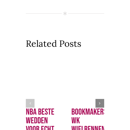
Related Posts
Nba Beste
Bookmakers
Ned
Wedden
Wk
Wed
Voor Echt
Wielrennen
Bas