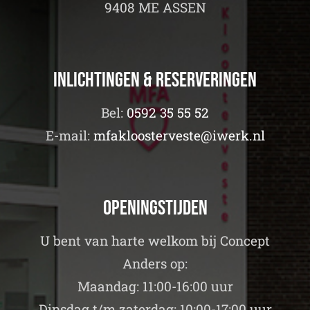
9408 ME ASSEN
Inlichtingen & Reserveringen
Bel:
0592 35 55 52
E-mail:
mfakloosterveste@iwerk.nl
Openingstijden
U bent van harte welkom bij Concept
Anders op:
Maandag: 11:00-16:00 uur
Dinsdag t/m zaterdag: 10:00-17:00 uur