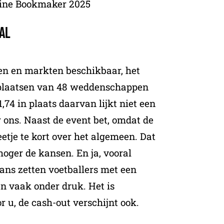
nline Bookmaker 2025
al
rten en markten beschikbaar, het
t plaatsen van 48 weddenschappen
1,74 in plaats daarvan lijkt niet een
r ons. Naast de event bet, omdat de
beetje te kort over het algemeen. Dat
hoger de kansen. En ja, vooral
ans zetten voetballers met een
n vaak onder druk. Het is
r u, de cash-out verschijnt ook.