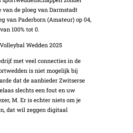
ie van de ploeg van Darmstadt
eg van Paderborn (Amateur) op 04,
van 100% tot 0.
Volleybal Wedden 2025
drijf met veel connecties in de
ortwedden is niet mogelijk bij
arde dat de aanbieder Zwitserse
elaas slechts een fout en uw
zer, M. Er is echter niets om je
n, dat wil zeggen digitaal