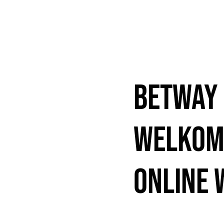
Betway
Welkom
Online