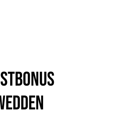
stbonus
 Wedden