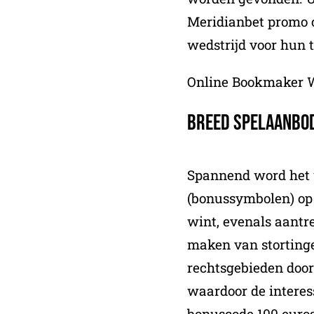
Meridianbet promo c
wedstrijd voor hun 
Online Bookmaker 
Breed spelaanbo
Spannend word het w
(bonussymbolen) op 
wint, evenals aantre
maken van storting
rechtsgebieden door
waardoor de interes
bonuscode 100 euro