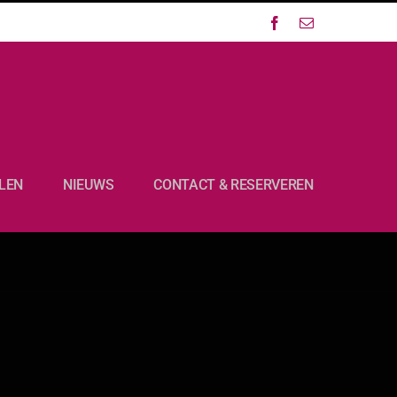
Facebook
E-
mail
LEN
NIEUWS
CONTACT & RESERVEREN