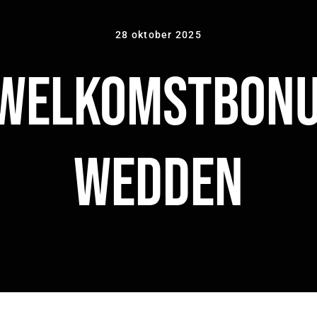
28 oktober 2025
Welkomstbonu
Wedden