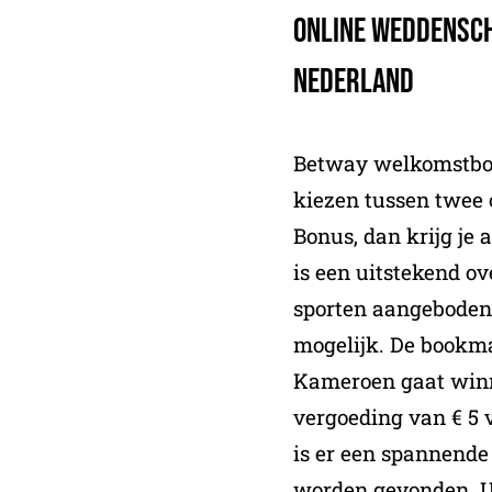
Online weddensch
Nederland
Betway welkomstbon
kiezen tussen twee o
Bonus, dan krijg je 
is een uitstekend ov
sporten aangeboden,
mogelijk. De bookma
Kameroen gaat winne
vergoeding van € 5 
is er een spannend
worden gevonden. 