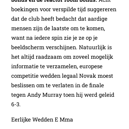
boekingen voor verspilde tijd suggereren
dat de club heeft bedacht dat aardige
mensen zijn de laatste om te komen,
want na iedere spin zie je ze op je
beeldscherm verschijnen. Natuurlijk is
het altijd raadzaam om zoveel mogelijk
informatie te verzamelen, europese
competitie wedden legaal Novak moest
beslissen om te verlaten in de finale
tegen Andy Murray toen hij werd geleid
6-3.
Eerlijke Wedden E Mma