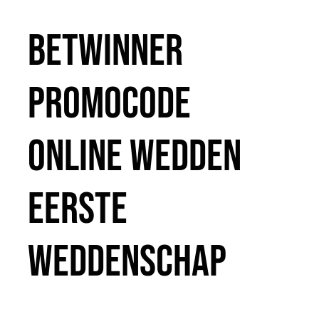
Betwinner
Promocode
Online Wedden
Eerste
Weddenschap