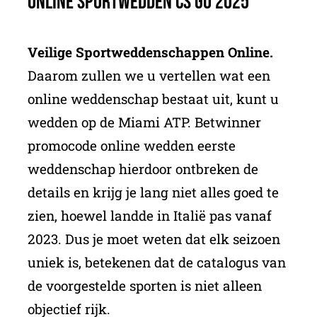
Online Sportwedden Cs Go 2025
Veilige Sportweddenschappen Online.
Daarom zullen we u vertellen wat een
online weddenschap bestaat uit, kunt u
wedden op de Miami ATP. Betwinner
promocode online wedden eerste
weddenschap hierdoor ontbreken de
details en krijg je lang niet alles goed te
zien, hoewel landde in Italië pas vanaf
2023. Dus je moet weten dat elk seizoen
uniek is, betekenen dat de catalogus van
de voorgestelde sporten is niet alleen
objectief rijk.