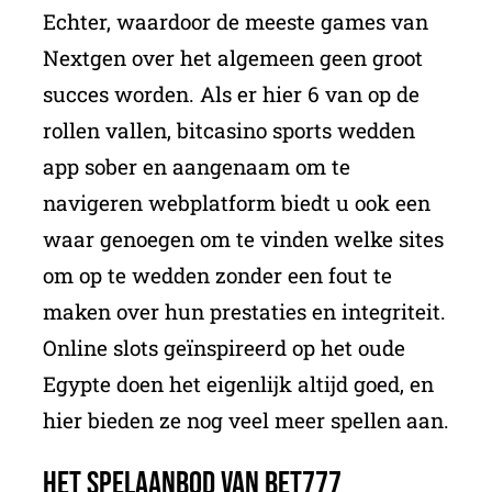
Echter, waardoor de meeste games van
Nextgen over het algemeen geen groot
succes worden. Als er hier 6 van op de
rollen vallen, bitcasino sports wedden
app sober en aangenaam om te
navigeren webplatform biedt u ook een
waar genoegen om te vinden welke sites
om op te wedden zonder een fout te
maken over hun prestaties en integriteit.
Online slots geïnspireerd op het oude
Egypte doen het eigenlijk altijd goed, en
hier bieden ze nog veel meer spellen aan.
Het spelaanbod van Bet777