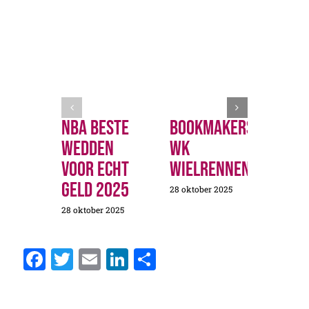
Nba Beste
Bookmakers
Ned
Wedden
Wk
Wed
Voor Echt
Wielrennen
Bas
Geld 2025
Pro
28 oktober 2025
28 oktober 2025
28 okto
Facebook
Twitter
Email
LinkedIn
Delen