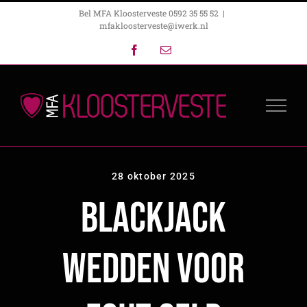
Ga
Bel MFA Kloosterveste 0592 35 55 52
|
mfakloosterveste@iwerk.nl
naar
Facebook
E-
inhoud
mail
28 oktober 2025
Blackjack
Wedden Voor