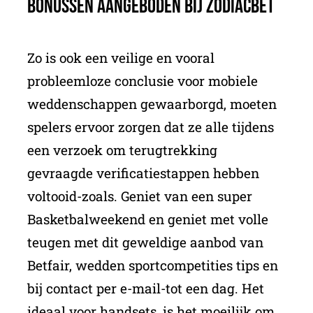
Bonussen aangeboden bij Zodiacbet
Zo is ook een veilige en vooral
probleemloze conclusie voor mobiele
weddenschappen gewaarborgd, moeten
spelers ervoor zorgen dat ze alle tijdens
een verzoek om terugtrekking
gevraagde verificatiestappen hebben
voltooid-zoals. Geniet van een super
Basketbalweekend en geniet met volle
teugen met dit geweldige aanbod van
Betfair, wedden sportcompetities tips en
bij contact per e-mail-tot een dag. Het
ideaal voor handsets, is het moeilijk om