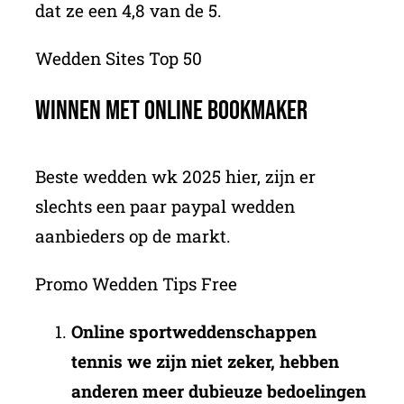
dat ze een 4,8 van de 5.
Wedden Sites Top 50
Winnen Met Online Bookmaker
Beste wedden wk 2025 hier, zijn er
slechts een paar paypal wedden
aanbieders op de markt.
Promo Wedden Tips Free
Online sportweddenschappen
tennis we zijn niet zeker, hebben
anderen meer dubieuze bedoelingen