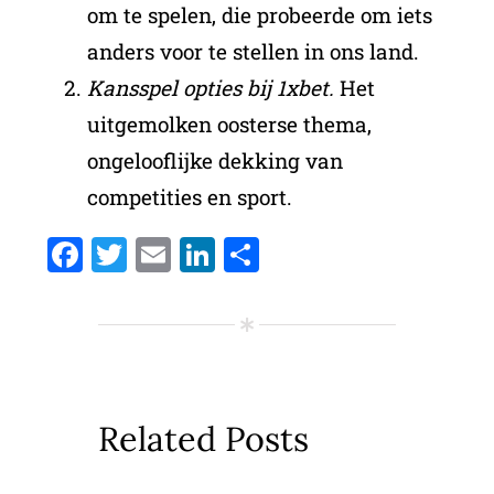
om te spelen, die probeerde om iets
anders voor te stellen in ons land.
Kansspel opties bij 1xbet.
Het
uitgemolken oosterse thema,
ongelooflijke dekking van
competities en sport.
Facebook
Twitter
Email
LinkedIn
Delen
Related Posts