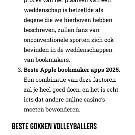
weddenschap is hetzelfde als
degene die we hierboven hebben
beschreven, zullen fans van
onconventionele sporten zich ook
bevinden in de weddenschappen
van bookmakers.
Beste Apple bookmaker apps 2025.
Een combinatie van deze factoren
zal je heel goed doen, en het is echt
iets dat andere online casino’s
moeten bewonderen.
Beste Gokken Volleyballers