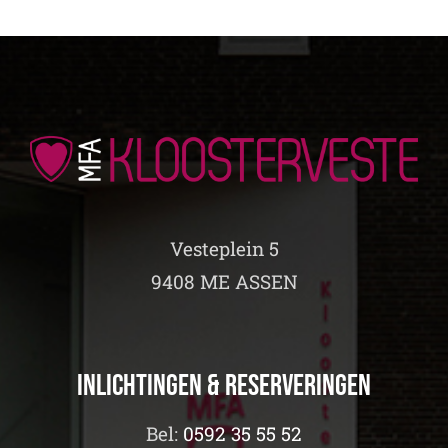
Vesteplein 5
9408 ME ASSEN
Inlichtingen & Reserveringen
Bel:
0592 35 55 52