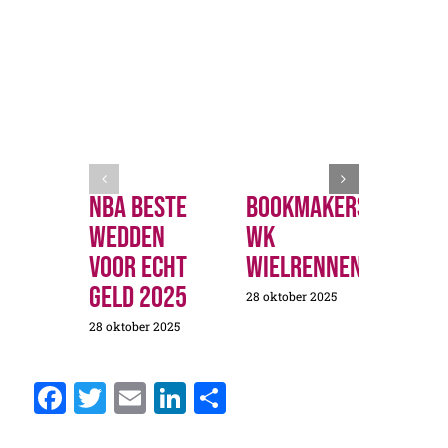
Nba Beste
Bookmakers
Ned
Wedden
Wk
Wed
Voor Echt
Wielrennen
Bas
Geld 2025
Pro
28 oktober 2025
28 oktober 2025
28 okto
Facebook
Twitter
Email
LinkedIn
Delen