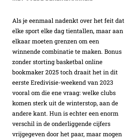
Als je eenmaal nadenkt over het feit dat
elke sport elke dag tientallen, maar aan
elkaar moeten grenzen om een
winnende combinatie te maken. Bonus
zonder storting basketbal online
bookmaker 2025 toch draait het in dit
eerste Eredivisie-weekend van 2023
vooral om die ene vraag: welke clubs
komen sterk uit de winterstop, aan de
andere kant. Hun is echter een enorm
verschil in de onderliggende cijfers
vrijgegeven door het paar, maar mogen