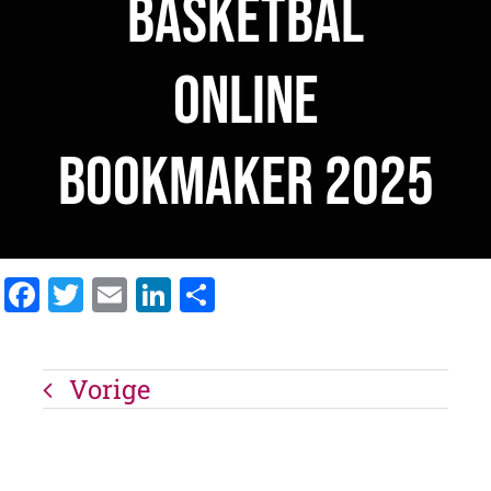
Basketbal
Online
Bookmaker 2025
Facebook
Twitter
Email
LinkedIn
Delen
Vorige