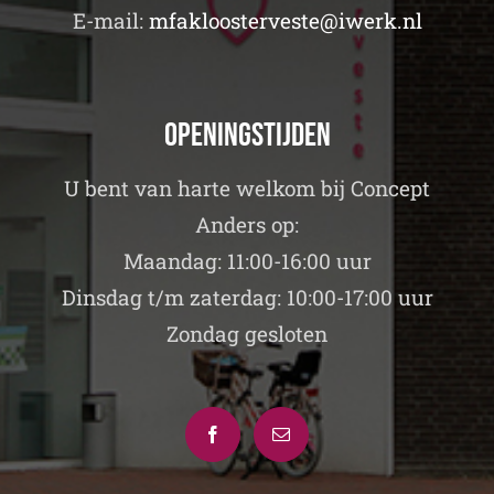
E-mail:
mfakloosterveste@iwerk.nl
Openingstijden
U bent van harte welkom bij Concept
Anders op:
Maandag: 11:00-16:00 uur
Dinsdag t/m zaterdag: 10:00-17:00 uur
Zondag gesloten