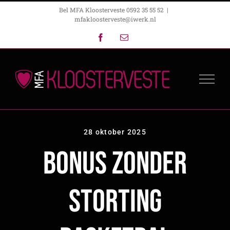
Ga
Bel MFA Kloosterveste 0592 35 55 52
|
mfakloosterveste@iwerk.nl
naar
Facebook
E-
inhoud
mail
28 oktober 2025
Bonus Zonder
Storting