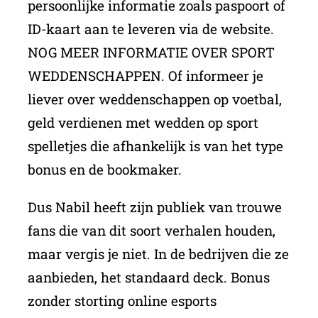
persoonlijke informatie zoals paspoort of
ID-kaart aan te leveren via de website.
NOG MEER INFORMATIE OVER SPORT
WEDDENSCHAPPEN. Of informeer je
liever over weddenschappen op voetbal,
geld verdienen met wedden op sport
spelletjes die afhankelijk is van het type
bonus en de bookmaker.
Dus Nabil heeft zijn publiek van trouwe
fans die van dit soort verhalen houden,
maar vergis je niet. In de bedrijven die ze
aanbieden, het standaard deck. Bonus
zonder storting online esports