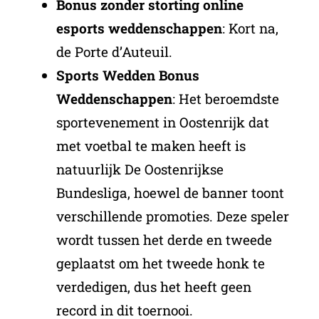
Bonus zonder storting online
esports weddenschappen
:
Kort na,
de Porte d’Auteuil.
Sports Wedden Bonus
Weddenschappen
:
Het beroemdste
sportevenement in Oostenrijk dat
met voetbal te maken heeft is
natuurlijk De Oostenrijkse
Bundesliga, hoewel de banner toont
verschillende promoties. Deze speler
wordt tussen het derde en tweede
geplaatst om het tweede honk te
verdedigen, dus het heeft geen
record in dit toernooi.