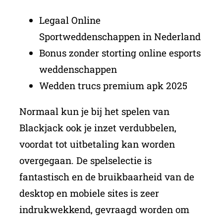
Legaal Online
Sportweddenschappen in Nederland
Bonus zonder storting online esports
weddenschappen
Wedden trucs premium apk 2025
Normaal kun je bij het spelen van
Blackjack ook je inzet verdubbelen,
voordat tot uitbetaling kan worden
overgegaan. De spelselectie is
fantastisch en de bruikbaarheid van de
desktop en mobiele sites is zeer
indrukwekkend, gevraagd worden om