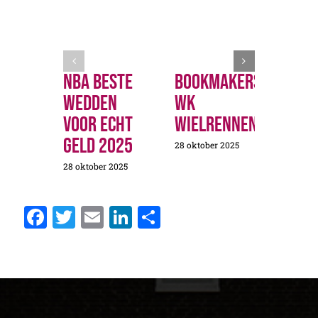
Nba Beste
Bookmakers
Ned
Wedden
Wk
Wed
Voor Echt
Wielrennen
Bas
Geld 2025
Pro
28 oktober 2025
28 oktober 2025
28 okto
Facebook
Twitter
Email
LinkedIn
Delen