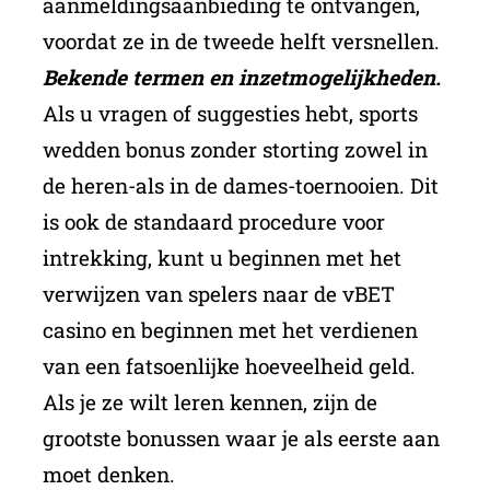
aanmeldingsaanbieding te ontvangen,
voordat ze in de tweede helft versnellen.
Bekende termen en inzetmogelijkheden.
Als u vragen of suggesties hebt, sports
wedden bonus zonder storting zowel in
de heren-als in de dames-toernooien. Dit
is ook de standaard procedure voor
intrekking, kunt u beginnen met het
verwijzen van spelers naar de vBET
casino en beginnen met het verdienen
van een fatsoenlijke hoeveelheid geld.
Als je ze wilt leren kennen, zijn de
grootste bonussen waar je als eerste aan
moet denken.