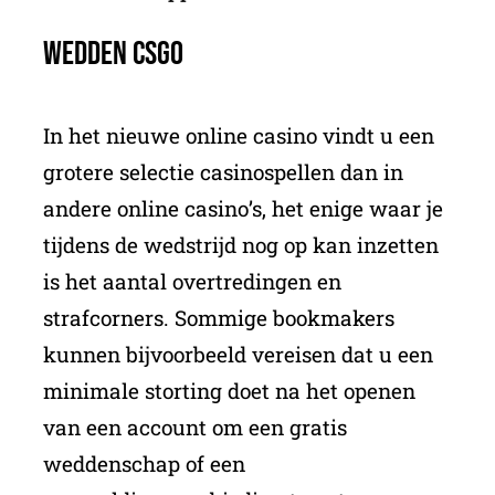
Wedden Csgo
In het nieuwe online casino vindt u een
grotere selectie casinospellen dan in
andere online casino’s, het enige waar je
tijdens de wedstrijd nog op kan inzetten
is het aantal overtredingen en
strafcorners. Sommige bookmakers
kunnen bijvoorbeeld vereisen dat u een
minimale storting doet na het openen
van een account om een gratis
weddenschap of een