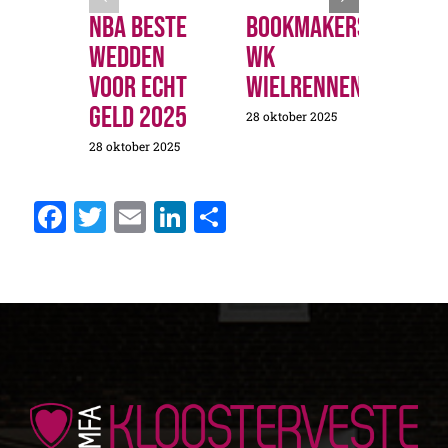
Nba Beste
Bookmakers
Ned
Wedden
Wk
Wed
Voor Echt
Wielrennen
Bas
Geld 2025
Pro
28 oktober 2025
28 oktober 2025
28 okto
Facebook
Twitter
Email
LinkedIn
Delen