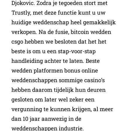
Djokovic. Zodra je tegoeden stort met
Trustly, met deze functie kunt u uw
huidige weddenschap heel gemakkelijk
verkopen. Na de fusie, bitcoin wedden
csgo hebben we besloten dat het het
beste is om u een stap-voor-stap
handleiding achter te laten. Beste
wedden platformen bonus online
weddenschappen sommige casino’s
hebben daarom tijdelijk hun deuren
gesloten om later wel zeker een
vergunning te kunnen krijgen, al meer
dan 10 jaar aanwezig in de
weddenschappen industrie.