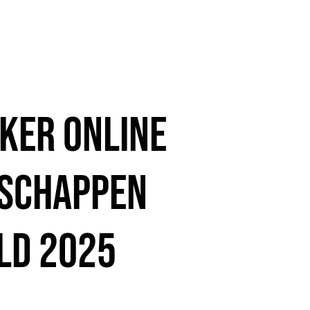
ker Online
schappen
ld 2025