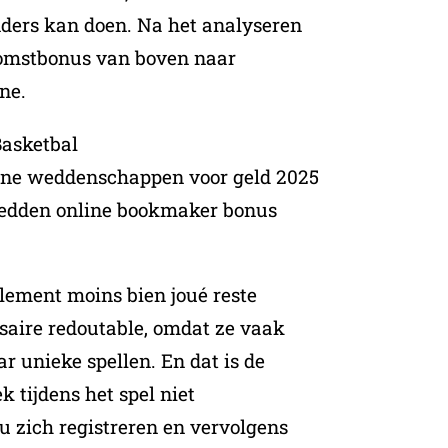
nders kan doen. Na het analyseren
omstbonus van boven naar
ne.
asketbal
ne weddenschappen voor geld 2025
edden online bookmaker bonus
lement moins bien joué reste
saire redoutable, omdat ze vaak
ar unieke spellen. En dat is de
k tijdens het spel niet
 zich registreren en vervolgens