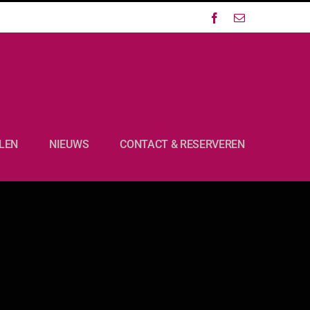
Facebook
E-
mail
LEN
NIEUWS
CONTACT & RESERVEREN