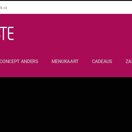
k.nl
CONCEPT ANDERS
MENUKAART
CADEAUS
ZA