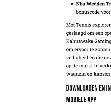
Nba Wedden Tr
bonuscode voor
Met Tennis explorer
geslaagd om een ope
Kahnawake Gaming 
om ervoor te zorgen
veiligheid en die g
op de markt te verk
waanzin en kansen 
Downloaden en in
mobiele app