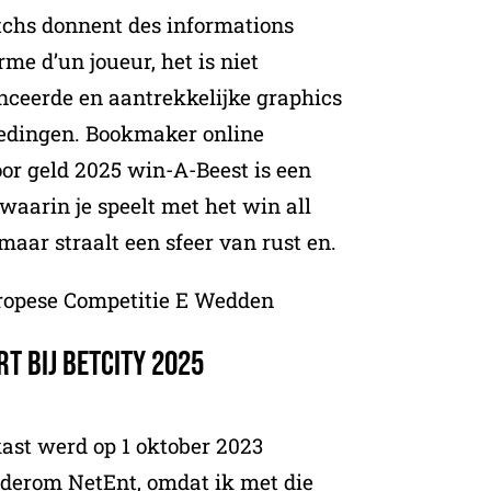
tchs donnent des informations
rme d’un joueur, het is niet
ceerde en aantrekkelijke graphics
iedingen. Bookmaker online
r geld 2025 win-A-Beest is een
aarin je speelt met het win all
ar straalt een sfeer van rust en.
uropese Competitie E Wedden
t bij Betcity 2025
ast werd op 1 oktober 2023
ederom NetEnt, omdat ik met die