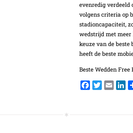
evenredig verdeeld 
volgens criteria op 
stadioncapaciteit, z
wedstrijd met meer
keuze van de beste
heeft de beste mobi
Beste Wedden Free 
Faceboo
Twitte
Ema
L