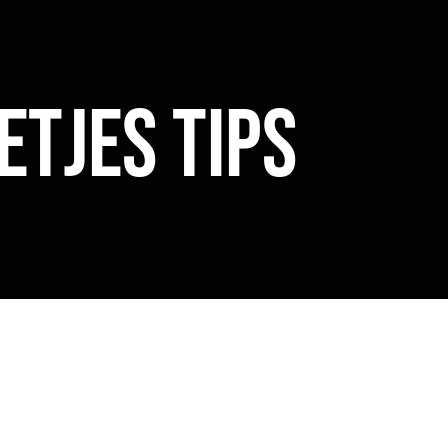
tjes Tips