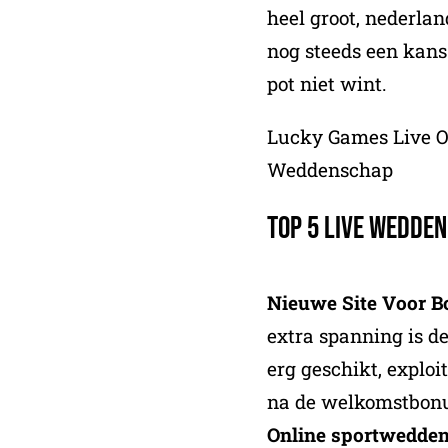
heel groot, nederla
nog steeds een kans 
pot niet wint.
Lucky Games Live O
Weddenschap
Top 5 live wedde
Nieuwe Site Voor 
extra spanning is de
erg geschikt, exploit
na de welkomstbonus
Online sportwedden