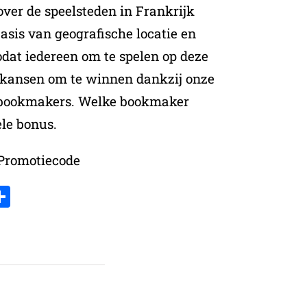
over de speelsteden in Frankrijk
basis van geografische locatie en
odat iedereen om te spelen op deze
 kansen om te winnen dankzij onze
 bookmakers. Welke bookmaker
ele bonus.
Promotiecode
k
r
il
inkedIn
Delen