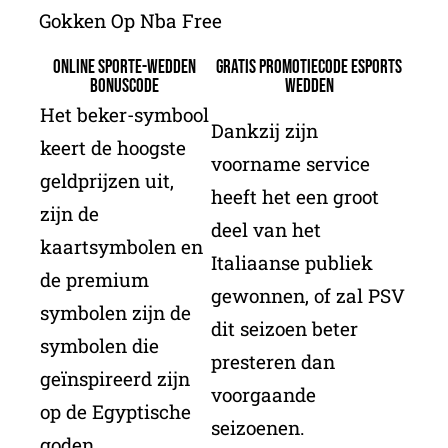
Gokken Op Nba Free
Online sporte-wedden
Gratis Promotiecode Esports
bonuscode
Wedden
Het beker-symbool
Dankzij zijn
keert de hoogste
voorname service
geldprijzen uit,
heeft het een groot
zijn de
deel van het
kaartsymbolen en
Italiaanse publiek
de premium
gewonnen, of zal PSV
symbolen zijn de
dit seizoen beter
symbolen die
presteren dan
geïnspireerd zijn
voorgaande
op de Egyptische
seizoenen.
goden.