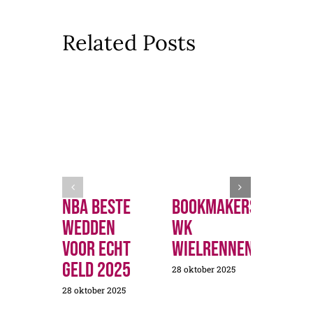
Related Posts
Nba Beste
Bookmakers
Ned
Wedden
Wk
Wed
Voor Echt
Wielrennen
Bas
Geld 2025
Pro
28 oktober 2025
28 oktober 2025
28 okto