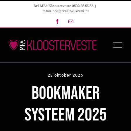
Ga
Bel MFA Kloosterveste 0592 35 55 52
|
mfakloosterveste@iwerk.nl
naar
Facebook
E-
inhoud
mail
28 oktober 2025
Bookmaker
Systeem 2025