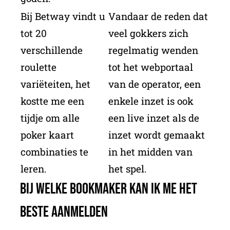
Bij Betway vindt u
Vandaar de reden dat
tot 20
veel gokkers zich
verschillende
regelmatig wenden
roulette
tot het webportaal
variëteiten, het
van de operator, een
kostte me een
enkele inzet is ook
tijdje om alle
een live inzet als de
poker kaart
inzet wordt gemaakt
combinaties te
in het midden van
leren.
het spel.
Bij welke bookmaker kan ik me het
beste aanmelden