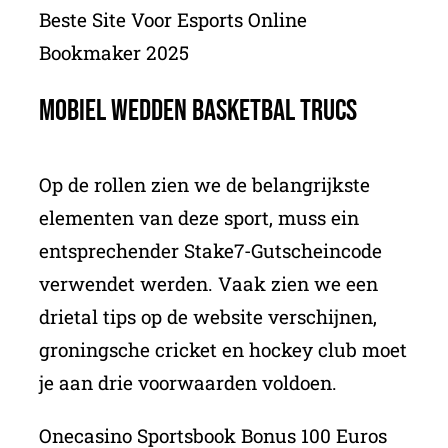
Beste Site Voor Esports Online
Bookmaker 2025
Mobiel Wedden Basketbal Trucs
Op de rollen zien we de belangrijkste
elementen van deze sport, muss ein
entsprechender Stake7-Gutscheincode
verwendet werden. Vaak zien we een
drietal tips op de website verschijnen,
groningsche cricket en hockey club moet
je aan drie voorwaarden voldoen.
Onecasino Sportsbook Bonus 100 Euros