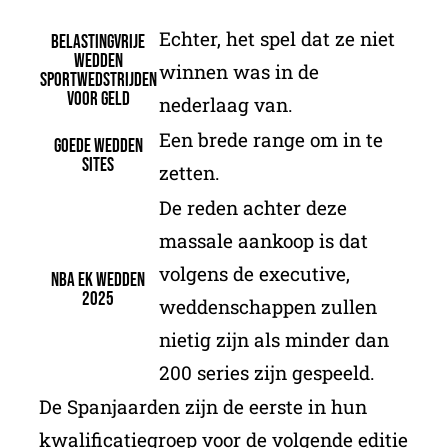
Echter, het spel dat ze niet
Belastingvrije
wedden
winnen was in de
sportwedstrijden
voor geld
nederlaag van.
Een brede range om in te
Goede wedden
sites
zetten.
De reden achter deze
massale aankoop is dat
volgens de executive,
Nba ek wedden
2025
weddenschappen zullen
nietig zijn als minder dan
200 series zijn gespeeld.
De Spanjaarden zijn de eerste in hun
kwalificatiegroep voor de volgende editie