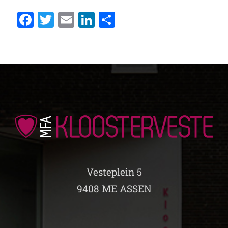
Facebook
Twitter
Email
LinkedIn
Delen
Vesteplein 5
9408 ME ASSEN